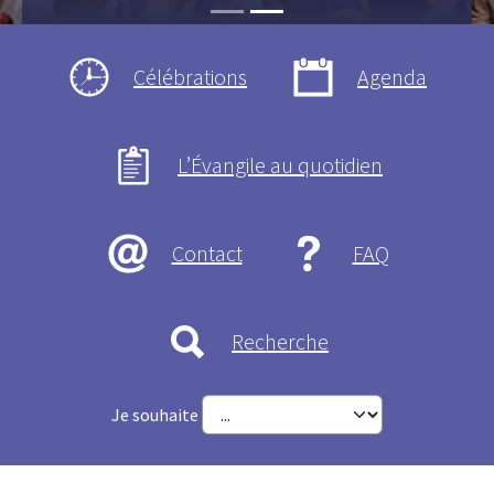
Célébrations
Agenda
L’Évangile au quotidien
Contact
FAQ
Recherche
Je souhaite