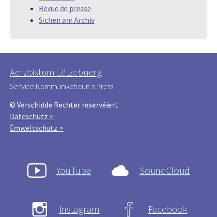
Revue de presse
Sichen am Archiv
Äerzbistum Lëtzebuerg
Service Kommunikatioun a Press
© Verschidde Rechter reservéiert
Dateschutz >
Ëmweltschutz >
YouTube
SoundCloud
Instagram
Facebook