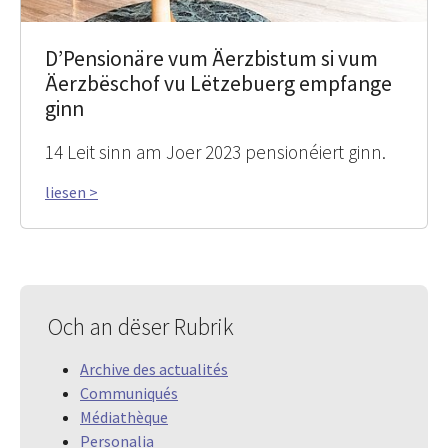
D’Pensionäre vum Äerzbistum si vum
Äerzbëschof vu Lëtzebuerg empfange
ginn
14 Leit sinn am Joer 2023 pensionéiert ginn.
liesen >
Och an dëser Rubrik
Archive des actualités
Communiqués
Médiathèque
Personalia