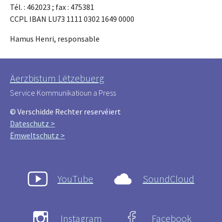
Tél. : 462023 ; fax : 475381
CCPL IBAN LU73 1111 0302 1649 0000
Hamus Henri, responsable
Äerzbistum Lëtzebuerg
Service Kommunikatioun a Press
© Verschidde Rechter reservéiert
Dateschutz >
Ëmweltschutz >
YouTube
SoundCloud
Instagram
Facebook