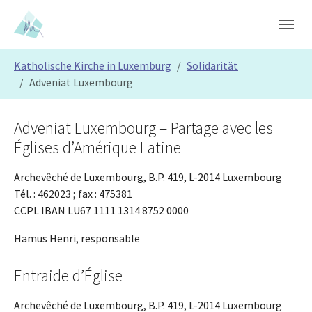
Skip to main content
Skip to page footer
You are here:
Katholische Kirche in Luxemburg
Solidarität
Adveniat Luxembourg
Adveniat Luxembourg – Partage avec les
Églises d’Amérique Latine
Archevêché de Luxembourg, B.P. 419, L-2014 Luxembourg
Tél. : 462023 ; fax : 475381
CCPL IBAN LU67 1111 1314 8752 0000
Hamus Henri, responsable
Entraide d’Église
Archevêché de Luxembourg, B.P. 419, L-2014 Luxembourg