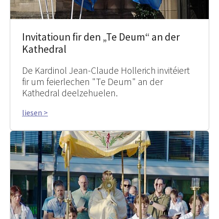
Invitatioun fir den „Te Deum“ an der
Kathedral
De Kardinol Jean-Claude Hollerich invitéiert
fir um feierlechen "Te Deum" an der
Kathedral deelzehuelen.
liesen >