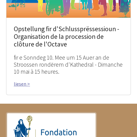
Opstellung fir d'Schlussprëssessioun -
Organisation de la procession de
clôture de l'Octave
fir e Sonndeg 10. Mee um 15 Auer an de
Stroossen rondërem d'Kathedral - Dimanche
10 mai à 15 heures.
liesen >