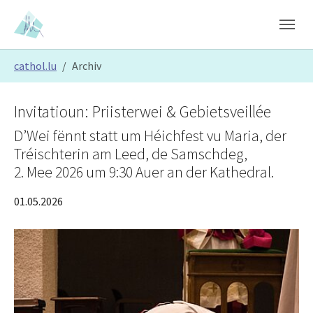
Skip to main content
Skip to page footer
You are here:
cathol.lu
Archiv
Invitatioun: Priisterwei & Gebietsveillée
D’Wei fënnt statt um Héichfest vu Maria, der
Tréischterin am Leed, de Samschdeg,
2. Mee 2026 um 9:30 Auer an der Kathedral.
01.05.2026