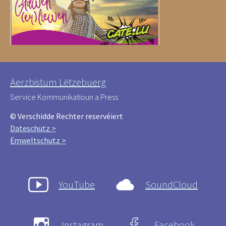
Äerzbistum Lëtzebuerg
Service Kommunikatioun a Press
© Verschidde Rechter reservéiert
Dateschutz >
Ëmweltschutz >
YouTube
SoundCloud
Instagram
Facebook