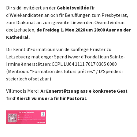
Dir sidd invitéiert un der
Gebietsveillée
fir
d’Weiekandidaten an och fir Beruffungen zum Presbyterat,
zum Diakonat an zum geweite Liewen den Owend virdrun
deelzehuelen,
de Freideg 1. Mee 2026 um 20:00 Auer an der
Kathedral.
Dir kënnt d’Formatioun vun de künftege Priister zu
Lëtzebuerg mat enger Spend iwwer d’Fondatioun Sainte-
Irmine ënnerstëtzen: CCPL LU64 1111 7017 0305 0000
(Mentioun: “Formation des futurs prêtres” / D’Spende si
steierlech ofsetzbar.)
Villmools Merci:
Är Ënnerstëtzung ass e konkreete Gest
fir d’Kierch vu muer a fir hir Pastoral
.
Show larger version