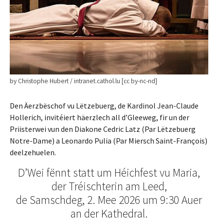
by Christophe Hubert / intranet.cathol.lu [cc by-nc-nd]
Den Äerzbëschof vu Lëtzebuerg, de Kardinol Jean-Claude
Hollerich, invitéiert häerzlech all d’Gleeweg, fir un der
Priisterwei vun den Diakone Cedric Latz (Par Lëtzebuerg
Notre-Dame) a Leonardo Pulia (Par Miersch Saint-François)
deelzehuelen.
D’Wei fënnt statt um Héichfest vu Maria,
der Tréischterin am Leed,
de Samschdeg, 2. Mee 2026 um 9:30 Auer
an der Kathedral.