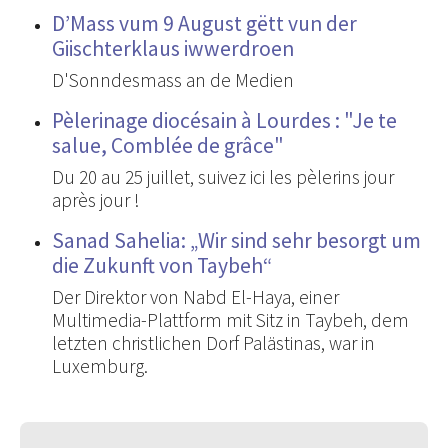
D’Mass vum 9 August gëtt vun der
Giischterklaus iwwerdroen
D'Sonndesmass an de Medien
Pèlerinage diocésain à Lourdes : "Je te
salue, Comblée de grâce"
Du 20 au 25 juillet, suivez ici les pèlerins jour
après jour !
Sanad Sahelia: „Wir sind sehr besorgt um
die Zukunft von Taybeh“
Der Direktor von Nabd El-Haya, einer
Multimedia-Plattform mit Sitz in Taybeh, dem
letzten christlichen Dorf Palästinas, war in
Luxemburg.