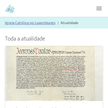
Skip to main content
Skip to page footer
You are here:
Igreja Católica no Luxemburgo
Atualidade
Toda a atualidade