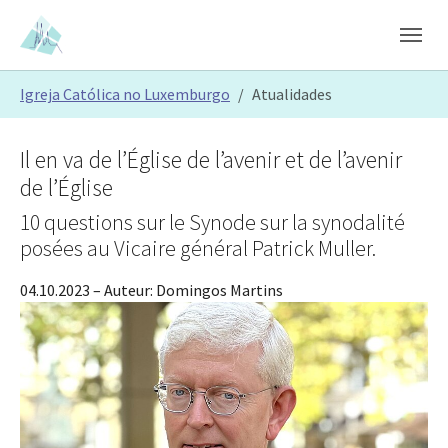
Skip to main content
Skip to page footer
You are here:
Igreja Católica no Luxemburgo
Atualidades
Il en va de l’Église de l’avenir et de l’avenir
de l’Église
10 questions sur le Synode sur la synodalité
posées au Vicaire général Patrick Muller.
04.10.2023
– Auteur:
Domingos Martins