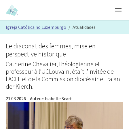
Skip to main content
Skip to page footer
You are here:
Igreja Católica no Luxemburgo
Atualidades
Le diaconat des femmes, mise en
perspective historique
Catherine Chevalier, théologienne et
professeur à l’UCLouvain, était l’invitée de
l’ACFL et de la Commission diocésaine Fra an
der Kierch.
21.03.2026
– Auteur:
Isabelle Scart