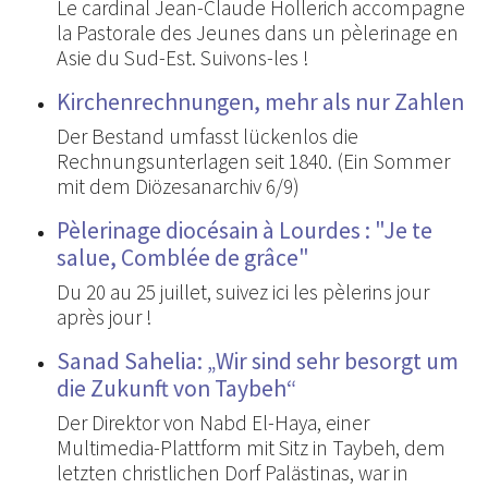
Le cardinal Jean-Claude Hollerich accompagne
la Pastorale des Jeunes dans un pèlerinage en
Asie du Sud-Est. Suivons-les !
Kirchenrechnungen, mehr als nur Zahlen
Der Bestand umfasst lückenlos die
Rechnungsunterlagen seit 1840. (Ein Sommer
mit dem Diözesanarchiv 6/9)
Pèlerinage diocésain à Lourdes : "Je te
salue, Comblée de grâce"
Du 20 au 25 juillet, suivez ici les pèlerins jour
après jour !
Sanad Sahelia: „Wir sind sehr besorgt um
die Zukunft von Taybeh“
Der Direktor von Nabd El-Haya, einer
Multimedia-Plattform mit Sitz in Taybeh, dem
letzten christlichen Dorf Palästinas, war in