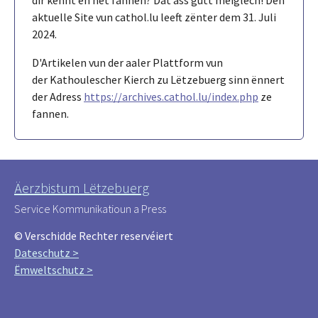
aktuelle Site vun cathol.lu leeft zënter dem 31. Juli
2024.
D'Artikelen vun der aaler Plattform vun
der Kathoulescher Kierch zu Lëtzebuerg sinn ënnert
der Adress
https://archives.cathol.lu/index.php
ze
fannen.
Äerzbistum Lëtzebuerg
Service Kommunikatioun a Press
© Verschidde Rechter reservéiert
Dateschutz >
Ëmweltschutz >