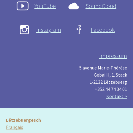
YouTube
SoundCloud
Instagram
Facebook
Impressum
5 avenue Marie-Thérèse
Gebai H, 1. Stack
L-2132 Lëtzebuerg
+352 44 74 34 01
Kontakt >
Lëtzebuergesch
Français