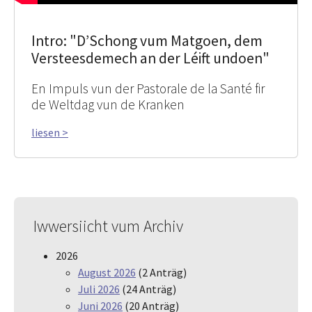
Intro: "D’Schong vum Matgoen, dem
Versteesdemech an der Léift undoen"
En Impuls vun der Pastorale de la Santé fir
de Weltdag vun de Kranken
liesen >
Iwwersiicht vum Archiv
2026
August 2026
(2 Anträg)
Juli 2026
(24 Anträg)
Juni 2026
(20 Anträg)