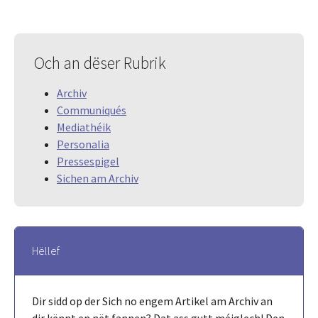
Och an dëser Rubrik
Archiv
Communiqués
Mediathéik
Personalia
Pressespigel
Sichen am Archiv
Hëllef
Dir sidd op der Sich no engem Artikel am Archiv an
dir kënnt en nët fannen? Dat ass gutt méiglech! Den