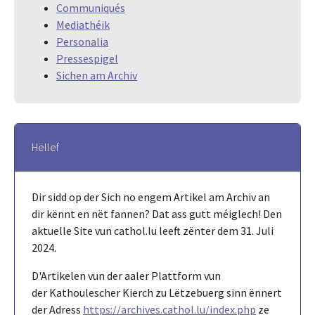
Communiqués
Mediathéik
Personalia
Pressespigel
Sichen am Archiv
Hëllef
Dir sidd op der Sich no engem Artikel am Archiv an
dir kënnt en nët fannen? Dat ass gutt méiglech! Den
aktuelle Site vun cathol.lu leeft zënter dem 31. Juli
2024.
D'Artikelen vun der aaler Plattform vun
der Kathoulescher Kierch zu Lëtzebuerg sinn ënnert
der Adress
https://archives.cathol.lu/index.php
ze