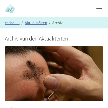
Skip to main content
Skip to page footer
You are here:
cathol.lu
Aktualitéiten
Archiv
Archiv vun den Aktualitéiten