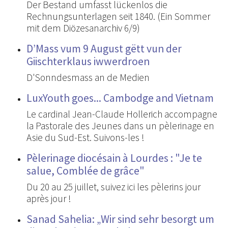
Der Bestand umfasst lückenlos die
Rechnungsunterlagen seit 1840. (Ein Sommer
mit dem Diözesanarchiv 6/9)
D’Mass vum 9 August gëtt vun der
Giischterklaus iwwerdroen
D'Sonndesmass an de Medien
LuxYouth goes... Cambodge and Vietnam
Le cardinal Jean-Claude Hollerich accompagne
la Pastorale des Jeunes dans un pèlerinage en
Asie du Sud-Est. Suivons-les !
Pèlerinage diocésain à Lourdes : "Je te
salue, Comblée de grâce"
Du 20 au 25 juillet, suivez ici les pèlerins jour
après jour !
Sanad Sahelia: „Wir sind sehr besorgt um