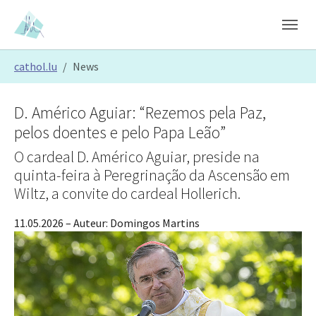
Skip to main content
Skip to page footer
You are here:
cathol.lu
News
D. Américo Aguiar: “Rezemos pela Paz,
pelos doentes e pelo Papa Leão”
O cardeal D. Américo Aguiar, preside na
quinta-feira à Peregrinação da Ascensão em
Wiltz, a convite do cardeal Hollerich.
11.05.2026
– Auteur:
Domingos Martins