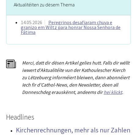
Aktualitéiten zu dësem Thema
14.05.2026
Peregrinos desafiaram chuva e
granizo em Wiltz para honrar Nossa Senhora de
Fátima
Merci
,
dat
t
dir dësen Artikel gelies hu
tt
. Falls dir wëllt
iwwert d'Aktualitéit
e
vun der Kathoulescher Kierch
zu Lëtzebuerg informéiert bleiwen, dann abonnéiert
Iech fir d'Cathol-News, den Newsletter
,
deen all
Donneschdeg erauskënnt, andeems dir
hei klickt
.
Headlines
Kirchenrechnungen, mehr als nur Zahlen