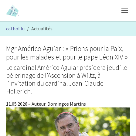
Skip to main content
Skip to page footer
You are here:
cathol.lu
Actualités
Mgr Américo Aguiar : « Prions pour la Paix,
pour les malades et pour le pape Léon XIV »
Le cardinal Américo Aguiar présidera jeudi le
pèlerinage de l’Ascension à Wiltz, à
l’invitation du cardinal Jean-Claude
Hollerich.
11.05.2026
– Auteur:
Domingos Martins