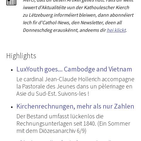
iwwert d'Aktualitéit
e
vun der Kathoulescher Kierch
zu Lëtzebuerg informéiert bleiwen, dann abonnéiert
Iech fir d'Cathol-News, den Newsletter
,
deen all
Donneschdeg erauskënnt, andeems dir
hei klickt
.
Highlights
LuxYouth goes... Cambodge and Vietnam
Le cardinal Jean-Claude Hollerich accompagne
la Pastorale des Jeunes dans un pèlerinage en
Asie du Sud-Est. Suivons-les !
Kirchenrechnungen, mehr als nur Zahlen
Der Bestand umfasst lückenlos die
Rechnungsunterlagen seit 1840. (Ein Sommer
mit dem Diözesanarchiv 6/9)