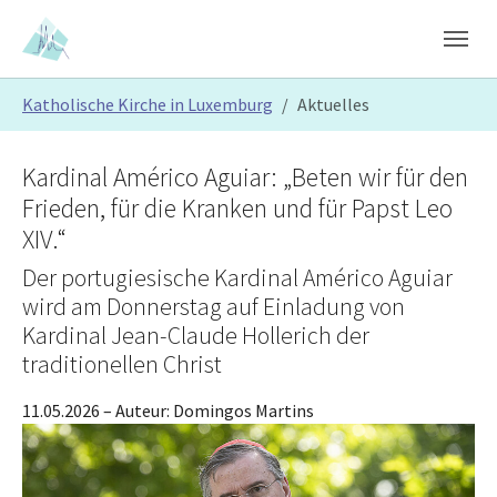
Skip to main content
Skip to page footer
You are here:
Katholische Kirche in Luxemburg
Aktuelles
Kardinal Américo Aguiar: „Beten wir für den
Frieden, für die Kranken und für Papst Leo
XIV.“
Der portugiesische Kardinal Américo Aguiar
wird am Donnerstag auf Einladung von
Kardinal Jean-Claude Hollerich der
traditionellen Christ
11.05.2026
– Auteur:
Domingos Martins