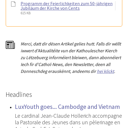
Programm der Feierlichkeiten zum 50-jährigen
Jubiläum der Kirche von Cents
615 KB
Merci
,
dat
t
dir dësen Artikel gelies hu
tt
. Falls dir wëllt
iwwert d'Aktualitéit
e
vun der Kathoulescher Kierch
zu Lëtzebuerg informéiert bleiwen, dann abonnéiert
Iech fir d'Cathol-News, den Newsletter
,
deen all
Donneschdeg erauskënnt, andeems dir
hei klickt
.
Headlines
LuxYouth goes... Cambodge and Vietnam
Le cardinal Jean-Claude Hollerich accompagne
la Pastorale des Jeunes dans un pèlerinage en