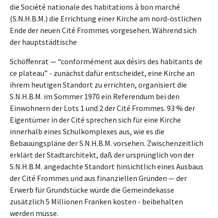
die Société nationale des habitations à bon marché
(S.N.H.B.M.) die Errichtung einer Kirche am nord-östlichen
Ende der neuen Cité Frommes vorgesehen. Während sich
der hauptstädtische
Schöffenrat — “conformément aux désirs des habitants de
ce plateau” - zunächst dafür entscheidet, eine Kirche an
ihrem heutigen Standort zu errichten, organisiert die
S.N.H.B.M. im Sommer 1970 ein Referendum bei den
Einwohnern der Lots 1 und 2 der Cité Frommes. 93 % der
Eigentümer in der Cité sprechen sich für eine Kirche
innerhalb eines Schulkomplexes aus, wie es die
Bebauungspläne der S.N.H.B.M. vorsehen. Zwischenzeitlich
erklärt der Stadtarchitekt, daß der ursprünglich von der
S.N.H.B.M. angedachte Standort hinsichtlich eines Ausbaus
der Cité Frommes und aus finanziellen Gründen — der
Erwerb für Grundstücke würde die Gemeindekasse
zusätzlich 5 Millionen Franken kosten - beibehalten
werden müsse.