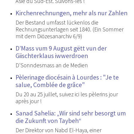
Asie du Sud-Est. Suivons-les !
Kirchenrechnungen, mehr als nur Zahlen
Der Bestand umfasst lückenlos die
Rechnungsunterlagen seit 1840. (Ein Sommer
mit dem Diözesanarchiv 6/9)
D’Mass vum 9 August gëtt vun der
Giischterklaus iwwerdroen
D'Sonndesmass an de Medien
Pèlerinage diocésain à Lourdes : "Je te
salue, Comblée de grâce"
Du 20 au 25 juillet, suivez ici les pèlerins jour
après jour !
Sanad Sahelia: „Wir sind sehr besorgt um
die Zukunft von Taybeh“
Der Direktor von Nabd El-Haya, einer