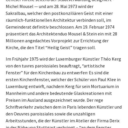
Michel Mousel — und am 28. Mai 1973 wird der
Sakralbau, welcher den postkonziliären Geist mit einer
räumlich-funktionellen Architektur verbinden soll, im
Gemeinderat definitiv beschlossen. Am 19. Februar 1974
präsentiert das Architektenduo Mousel & Stein ein mit 28
Millionen angedachtes Vorprojekt zur Errichtung der
Kirche, die den Titel “Heilig Geist” tragen soll.
Im Frühjahr 1975 wird der Luxemburger Künstler Théo Kerg
von den tuvres paroissiales beauftragt, “artistische
.
Fenster” für den Kirchenbau zu entwerfen
Es sind die
ersten Kirchenfenster, welcher der Schüler von Paul Klee in
Luxemburg entwirft, nachdem Kerg für sein Mortuarium in
Mannheim und andere bedeutende Glaskreationen mit
Preisen im Ausland ausgezeichnet wurde. Der rege
Schriftverkehr zwischen dem in Paris lebenden Künstler und
den Oeuvres paroissiales sowie die unzahligen
Arbeitsstunden, die der Künstler im Atelier der Firma Derix
in der Nähe von Stuttgart verbringt – “an dem Fenster