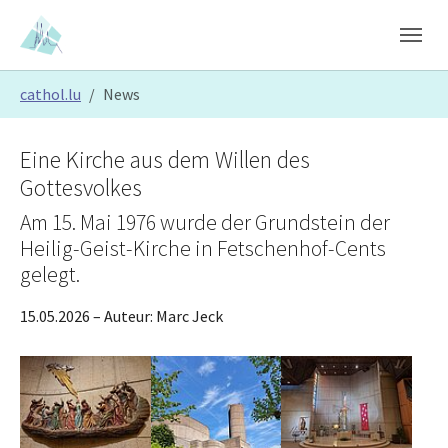
Skip to main content
Skip to page footer
You are here:
cathol.lu
News
Eine Kirche aus dem Willen des
Gottesvolkes
Am 15. Mai 1976 wurde der Grundstein der
Heilig-Geist-Kirche in Fetschenhof-Cents
gelegt.
15.05.2026
– Auteur:
Marc Jeck
Show larger version
Show larger version
Show larger version