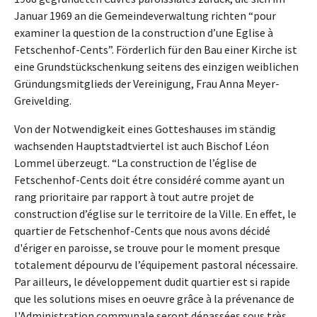
Januar 1969 an die Gemeindeverwaltung richten “pour
examiner la question de la construction d’une Eglise à
Fetschenhof-Cents”. Förderlich für den Bau einer Kirche ist
eine Grundstückschenkung seitens des einzigen weiblichen
Gründungsmitglieds der Vereinigung, Frau Anna Meyer-
Greivelding.
Von der Notwendigkeit eines Gotteshauses im ständig
wachsenden Hauptstadtviertel ist auch Bischof Léon
Lommel überzeugt. “La construction de l’église de
Fetschenhof-Cents doit étre considéré comme ayant un
rang prioritaire par rapport à tout autre projet de
construction d’église sur le territoire de la Ville. En effet, le
quartier de Fetschenhof-Cents que nous avons décidé
d'ériger en paroisse, se trouve pour le moment presque
totalement dépourvu de l’équipement pastoral nécessaire.
Par ailleurs, le développement dudit quartier est si rapide
que les solutions mises en oeuvre grâce à la prévenance de
l'Administration communale seront dépassées sous très