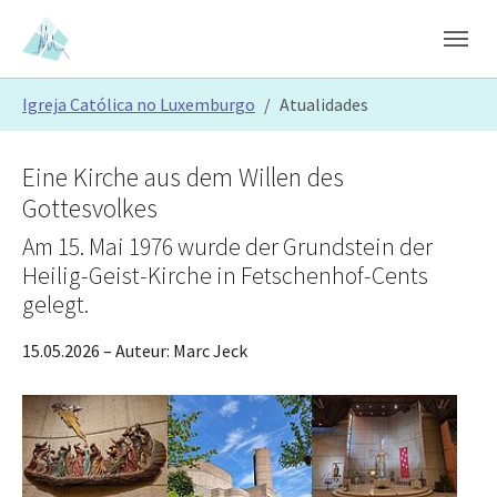
Skip to main content
Skip to page footer
You are here:
Igreja Católica no Luxemburgo
Atualidades
Eine Kirche aus dem Willen des
Gottesvolkes
Am 15. Mai 1976 wurde der Grundstein der
Heilig-Geist-Kirche in Fetschenhof-Cents
gelegt.
15.05.2026
– Auteur:
Marc Jeck
Show larger version
Show larger version
Show larger version