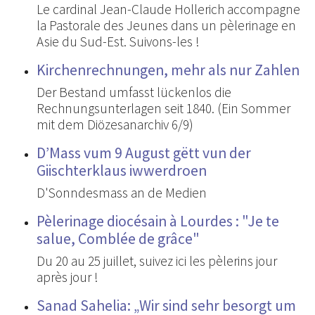
Le cardinal Jean-Claude Hollerich accompagne
la Pastorale des Jeunes dans un pèlerinage en
Asie du Sud-Est. Suivons-les !
Kirchenrechnungen, mehr als nur Zahlen
Der Bestand umfasst lückenlos die
Rechnungsunterlagen seit 1840. (Ein Sommer
mit dem Diözesanarchiv 6/9)
D’Mass vum 9 August gëtt vun der
Giischterklaus iwwerdroen
D'Sonndesmass an de Medien
Pèlerinage diocésain à Lourdes : "Je te
salue, Comblée de grâce"
Du 20 au 25 juillet, suivez ici les pèlerins jour
après jour !
Sanad Sahelia: „Wir sind sehr besorgt um