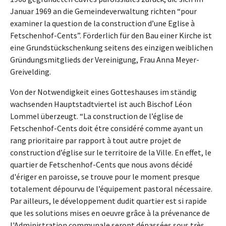
Januar 1969 an die Gemeindeverwaltung richten “pour
examiner la question de la construction d’une Eglise à
Fetschenhof-Cents”. Förderlich für den Bau einer Kirche ist
eine Grundstückschenkung seitens des einzigen weiblichen
Gründungsmitglieds der Vereinigung, Frau Anna Meyer-
Greivelding.
Von der Notwendigkeit eines Gotteshauses im ständig
wachsenden Hauptstadtviertel ist auch Bischof Léon
Lommel überzeugt. “La construction de l’église de
Fetschenhof-Cents doit étre considéré comme ayant un
rang prioritaire par rapport à tout autre projet de
construction d’église sur le territoire de la Ville. En effet, le
quartier de Fetschenhof-Cents que nous avons décidé
d'ériger en paroisse, se trouve pour le moment presque
totalement dépourvu de l’équipement pastoral nécessaire.
Par ailleurs, le développement dudit quartier est si rapide
que les solutions mises en oeuvre grâce à la prévenance de
l'Administration communale seront dépassées sous très