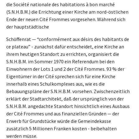
die Société nationale des habitations à bon marché
(S.N.H.B.M.) die Errichtung einer Kirche am nord-östlichen
Ende der neuen Cité Frommes vorgesehen. Während sich
der hauptstädtische
Schöffenrat — “conformément aux désirs des habitants de
ce plateau” - zunächst dafür entscheidet, eine Kirche an
ihrem heutigen Standort zu errichten, organisiert die
S.N.H.B.M. im Sommer 1970 ein Referendum bei den
Einwohnern der Lots 1 und 2 der Cité Frommes. 93 % der
Eigentümer in der Cité sprechen sich für eine Kirche
innerhalb eines Schulkomplexes aus, wie es die
Bebauungspläne der S.N.H.B.M. vorsehen. Zwischenzeitlich
erklärt der Stadtarchitekt, daß der ursprünglich von der
S.N.H.B.M. angedachte Standort hinsichtlich eines Ausbaus
der Cité Frommes und aus finanziellen Gründen — der
Erwerb für Grundstücke würde die Gemeindekasse
zusätzlich 5 Millionen Franken kosten - beibehalten
werden müsse.