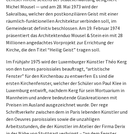
Michel Mousel — und am 28. Mai 1973 wird der
Sakralbau, welcher den postkonziliären Geist mit einer
räumlich-funktionellen Architektur verbinden soll, im
Gemeinderat definitiv beschlossen. Am 19. Februar 1974
präsentiert das Architektenduo Mousel & Stein ein mit 28
Millionen angedachtes Vorprojekt zur Errichtung der
Kirche, die den Titel “Heilig Geist” tragen soll.
Im Frühjahr 1975 wird der Luxemburger Künstler Théo Kerg
von den tuvres paroissiales beauftragt, “artistische
.
Fenster” für den Kirchenbau zu entwerfen
Es sind die
ersten Kirchenfenster, welcher der Schüler von Paul Klee in
Luxemburg entwirft, nachdem Kerg für sein Mortuarium in
Mannheim und andere bedeutende Glaskreationen mit
Preisen im Ausland ausgezeichnet wurde. Der rege
Schriftverkehr zwischen dem in Paris lebenden Künstler und
den Oeuvres paroissiales sowie die unzahligen
Arbeitsstunden, die der Künstler im Atelier der Firma Derix
in der Nähe von Stuttgart verbringt – “an dem Fenster