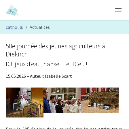
Skip to main content
Skip to page footer
You are here:
cathol.lu
Actualités
50e journée des jeunes agriculteurs à
Diekirch
DJ, jeux d’eau, danse… et Dieu !
15.05.2026
– Auteur:
Isabelle Scart
Show larger version
Show larger version
Show larger version
e