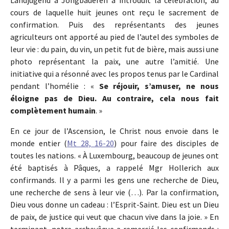
Landjugend a Jongbaueren a introduit la célébration, au
cours de laquelle huit jeunes ont reçu le sacrement de
confirmation. Puis des représentants des jeunes
agriculteurs ont apporté au pied de l’autel des symboles de
leur vie : du pain, du vin, un petit fut de bière, mais aussi une
photo représentant la paix, une autre l’amitié. Une
initiative qui a résonné avec les propos tenus par le Cardinal
pendant l’homélie : «
Se réjouir, s’amuser, ne nous
éloigne pas de Dieu. Au contraire, cela nous fait
complètement humain
. »
En ce jour de l’Ascension, le Christ nous envoie dans le
monde entier (
Mt 28, 16-20
) pour faire des disciples de
toutes les nations. « À Luxembourg, beaucoup de jeunes ont
été baptisés à Pâques, a rappelé Mgr Hollerich aux
confirmands. Il y a parmi les gens une recherche de Dieu,
une recherche de sens à leur vie (…). Par la confirmation,
Dieu vous donne un cadeau : l’Esprit-Saint. Dieu est un Dieu
de paix, de justice qui veut que chacun vive dans la joie. » En