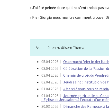
« J’ai été peinée de ce qu’il ne s’entendait pas a
« Pier Giorgio nous montre comment trouver Dieu
Aktualitéiten zu dësem Thema
05.04.2026
Osternachtfeier in der Ka
03.04.2026
Célébration de la Passion d
03.04.2026
Chemin de croix du Vendredi
02.04.2026
Jeudi saint : institution de 
01.04.2026
« Merci à vous tous de rendr
01.04.2026
Journée spirituelle au Centr
l’Église de Jérusalem à l’écoute d’un mê
30.03.2026
Dimanche des Rameaux à la 