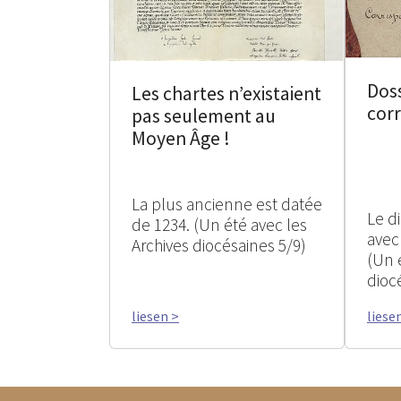
Doss
Les chartes n’existaient
cor
pas seulement au
Moyen Âge !
La plus ancienne est datée
Le d
de 1234. (Un été avec les
avec
Archives diocésaines 5/9)
(Un 
dioc
liesen >
liese