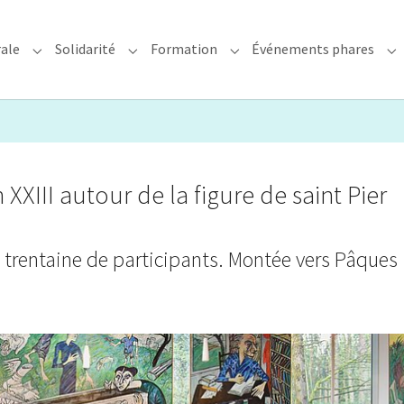
rale
Solidarité
Formation
Événements phares
rchidiocèse"
Submenu for "Foi & Pastorale"
Submenu for "Solidarité"
Submenu for "Formation"
Su
 XXIII autour de la figure de saint Pier
 trentaine de participants. Montée vers Pâques