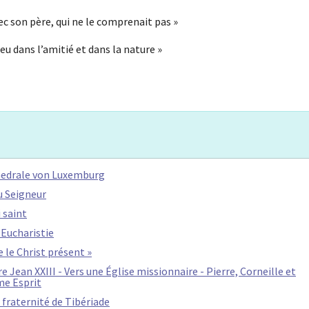
vec son père, qui ne le comprenait pas »
 dans l’amitié et dans la nature »
thedrale von Luxemburg
u Seigneur
 saint
l’Eucharistie
e le Christ présent »
e Jean XXIII - Vers une Église missionnaire - Pierre, Corneille et
me Esprit
fraternité de Tibériade