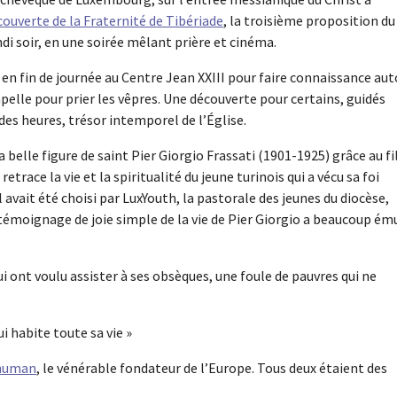
couverte de la Fraternité de Tibériade
, la troisième proposition du
di soir, en une soirée mêlant prière et cinéma.
en fin de journée au Centre Jean XXIII pour faire connaissance aut
apelle pour prier les vêpres. Une découverte pour certains, guidés
des heures, trésor intemporel de l’Église.
la belle figure de saint Pier Giorgio Frassati (1901-1925) grâce au f
retrace la vie et la spiritualité du jeune turinois qui a vécu sa foi
l avait été choisi par LuxYouth, la pastorale des jeunes du diocèse,
 témoignage de joie simple de la vie de Pier Giorgio a beaucoup ém
i ont voulu assister à ses obsèques, une foule de pauvres qui ne
ui habite toute sa vie »
human
, le vénérable fondateur de l’Europe. Tous deux étaient des