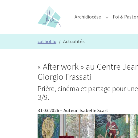
Skip to main content
Skip to page footer
Archidiocèse
Foi & Pasto
Submenu for "A
You are here:
cathol.lu
Actualités
« After work » au Centre Jean
Giorgio Frassati
Prière, cinéma et partage pour une
3/9.
31.03.2026
– Auteur:
Isabelle Scart