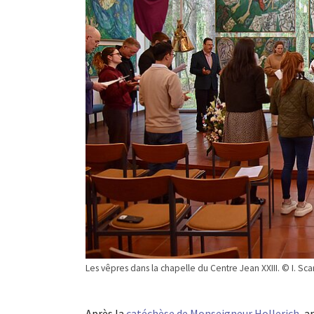
Les vêpres dans la chapelle du Centre Jean XXIII. © I. Scar
Après la
catéchèse de Monseigneur Hollerich
, a