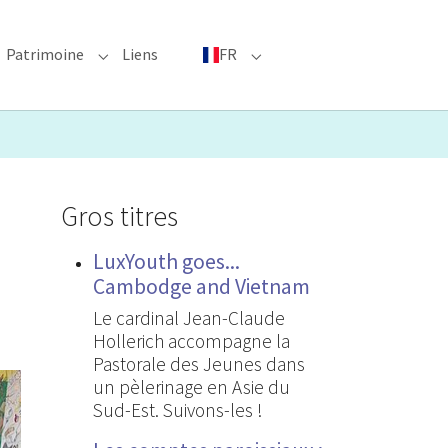
Patrimoine
Liens
FR
bmenu for "Événements phares"
Submenu for "Patrimoine"
Submenu for "FR"
Gros titres
LuxYouth goes...
Cambodge and Vietnam
Le cardinal Jean-Claude
Hollerich accompagne la
Pastorale des Jeunes dans
un pèlerinage en Asie du
Sud-Est. Suivons-les !