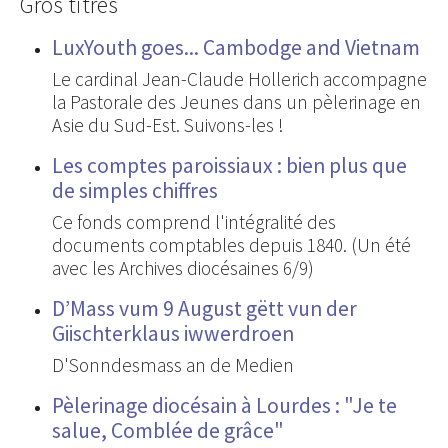
Gros titres
LuxYouth goes... Cambodge and Vietnam
Le cardinal Jean-Claude Hollerich accompagne
la Pastorale des Jeunes dans un pèlerinage en
Asie du Sud-Est. Suivons-les !
Les comptes paroissiaux : bien plus que
de simples chiffres
Ce fonds comprend l'intégralité des
documents comptables depuis 1840. (Un été
avec les Archives diocésaines 6/9)
D’Mass vum 9 August gëtt vun der
Giischterklaus iwwerdroen
D'Sonndesmass an de Medien
Pèlerinage diocésain à Lourdes : "Je te
salue, Comblée de grâce"