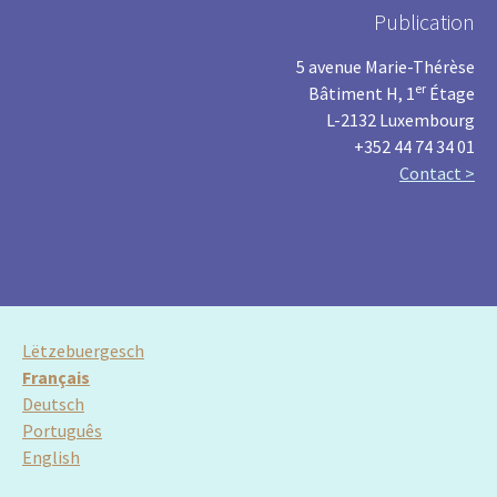
Publication
5 avenue Marie-Thérèse
er
Bâtiment H, 1
Étage
L-2132 Luxembourg
+352 44 74 34 01
Contact >
Lëtzebuergesch
Français
Deutsch
Português
English