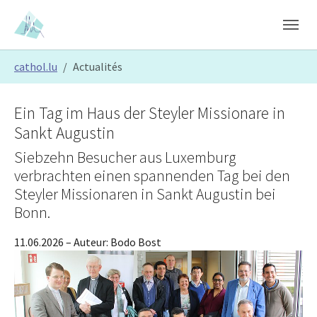
Skip to main content
Skip to page footer
You are here:
cathol.lu
Actualités
Ein Tag im Haus der Steyler Missionare in
Sankt Augustin
Siebzehn Besucher aus Luxemburg
verbrachten einen spannenden Tag bei den
Steyler Missionaren in Sankt Augustin bei
Bonn.
11.06.2026
– Auteur:
Bodo Bost