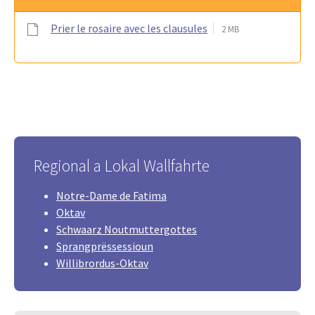
Prier le rosaire avec les clausules
2 MB
Regional a Lokal Wallfahrte
Notre-Dame de Fatima
Oktav
Schwaarz Noutmuttergottes
Sprangprëssessioun
Willibrordus-Oktav