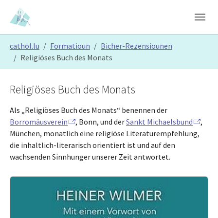
Skip to main content
Skip to page footer
You are here:
cathol.lu
Formatioun
Bicher-Rezensiounen
Religiöses Buch des Monats
Religiöses Buch des Monats
Als „Religiöses Buch des Monats“ benennen der
Borromäusverein
, Bonn, und der
Sankt Michaelsbund
,
München, monatlich eine religiöse Literaturempfehlung,
die inhaltlich-literarisch orientiert ist und auf den
wachsenden Sinnhunger unserer Zeit antwortet.