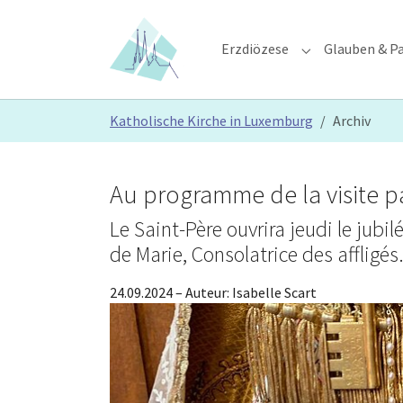
Skip to main content
Skip to page footer
Erzdiözese
Glauben & Pa
Submenu for "E
You are here:
Katholische Kirche in Luxemburg
Archiv
Au programme de la visite pa
Le Saint-Père ouvrira jeudi le jubi
de Marie, Consolatrice des affligés
24.09.2024
– Auteur:
Isabelle Scart