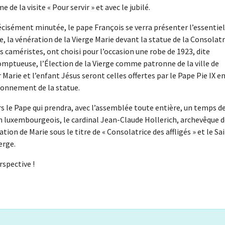
de la visite « Pour servir » et avec le jubilé.
récisément minutée, le pape François se verra présenter l’essentiel
e, la vénération de la Vierge Marie devant la statue de la Consolatr
es caméristes, ont choisi pour l’occasion une robe de 1923, dite
omptueuse, l’Élection de la Vierge comme patronne de la ville de
arie et l’enfant Jésus seront celles offertes par le Pape Pie IX e
uronnement de la statue.
s le Pape qui prendra, avec l’assemblée toute entière, un temps d
n luxembourgeois, le cardinal Jean-Claude Hollerich, archevêque 
ion de Marie sous le titre de « Consolatrice des affligés » et le Sa
erge.
rspective !