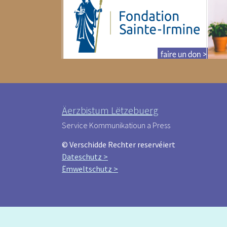
Äerzbistum Lëtzebuerg
Service Kommunikatioun a Press
© Verschidde Rechter reservéiert
Dateschutz >
Ëmweltschutz >