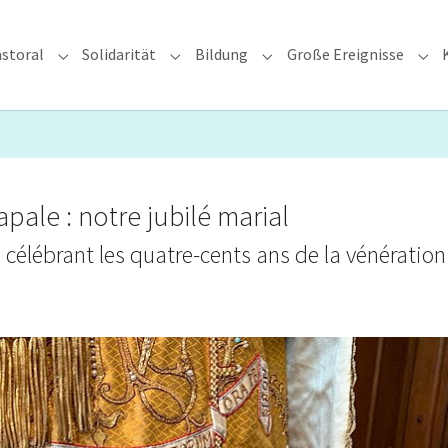
storal
Solidarität
Bildung
Große Ereignisse
rzdiözese"
Submenu for "Glauben & Pastoral"
Submenu for "Solidarität"
Submenu for "Bildung"
Sub
pale : notre jubilé marial
lé célébrant les quatre-cents ans de la vénération
.