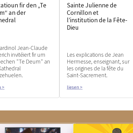
tatioun fir den „Te
Sainte Julienne de
m“ an der
Cornillon et
hedral
l’institution de la Fête-
Dieu
ardinol Jean-Claude
rich invitéiert fir um
Les explications de Jean
rlechen "Te Deum" an
Hermesse, enseignant, sur
Kathedral
les origines de la fête du
zehuelen.
Saint-Sacrement.
n >
liesen >