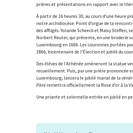
prières et présentations en rapport avec le thème 
À partir de 16 heures 30, au cours d’une heure p
notre archidiocèse. Point d’orgue de la rencontr
des affligés. Yolande Scheeck et Maisy Steffen, s
Norbert Reuter, qui présente, en une broderie s
Luxembourg en 1666. Les couronnes portées par M
1866, bicentenaire de l’Élection et jubilé du co
Des élèves de l’Athénée amèneront la statue ver
recueillement. Puis, par une prière prononcée e
Luxembourg, lancera le jubilé marial de la vénérat
Père remettra officiellement la Rose d’or à la Vi
Une priante et solennelle entrée en jubilé en pe