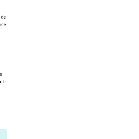
 de
ice
n
e
de
int-