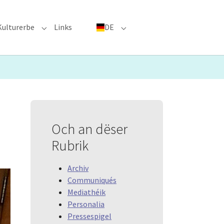
Kulturerbe
Links
DE
menu for "Große Ereignisse"
Submenu for "Kulturerbe"
Submenu for "DE"
Och an dëser
Rubrik
Archiv
Communiqués
Mediathéik
Personalia
Pressespigel