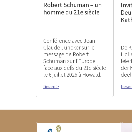
Robert Schuman – un
Invi
homme du 21e siècle
Deu
Kat
Conférence avec Jean-
Claude Juncker sur le
De K
message de Robert
Holle
Schuman sur l’Europe
feie
face aux défis du 21e siècle
der 
le 6 juillet 2026 à Howald.
deel
liesen >
liese