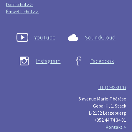
Dateschutz >
Ëmweltschutz >
YouTube
SoundCloud
Instagram
Facebook
Impressum
5 avenue Marie-Thérèse
Gebai H, 1. Stack
L-2132 Lëtzebuerg
+352 44 74 34 01
Kontakt >