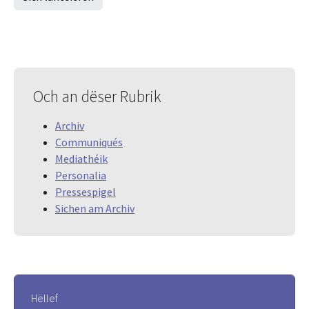
Och an dëser Rubrik
Archiv
Communiqués
Mediathéik
Personalia
Pressespigel
Sichen am Archiv
Hëllef