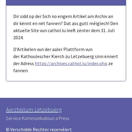
Dir sidd op der Sich no engem Artikel am Archiv an
dir kënnt en nët fannen? Dat ass gutt méiglech! Den
aktuelle Site vun cathol.lu leeft zënter dem 31. Juli
2024.
D'Artikelen vun der aaler Plattform vun
der Kathoulescher Kierch zu Lëtzebuerg sinn ënnert
der Adress
https://archives.cathol.lu/index.php
ze
fannen.
Äerzbistum Lëtzebuerg
Service Kommunikatioun a Press
© Verschidde Rechter reservéiert