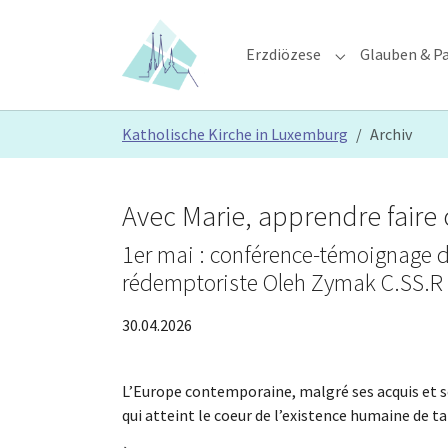
Skip to main content
Skip to page footer
Erzdiözese
Glauben & Pa
Submenu for "E
You are here:
Katholische Kirche in Luxemburg
Archiv
Avec Marie, apprendre faire
1er mai : conférence-témoignage da
rédemptoriste Oleh Zymak C.SS.R
30.04.2026
L’Europe contemporaine, malgré ses acquis et ses
qui atteint le coeur de l’existence humaine de