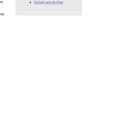
et
Sichen am Archiv
une