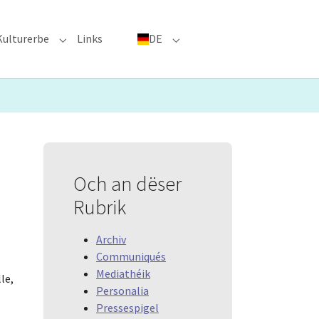
Kulturerbe
Links
DE
menu for "Große Ereignisse"
Submenu for "Kulturerbe"
Submenu for "DE"
Och an dëser
Rubrik
Archiv
Communiqués
Mediathéik
le,
Personalia
Pressespigel