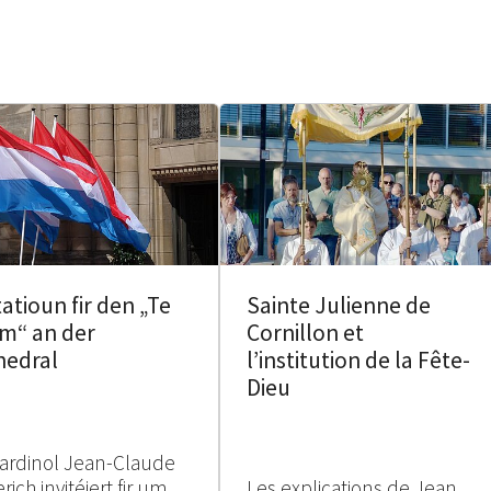
tatioun fir den „Te
Sainte Julienne de
m“ an der
Cornillon et
hedral
l’institution de la Fête-
Dieu
ardinol Jean-Claude
rich invitéiert fir um
Les explications de Jean