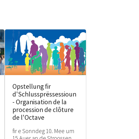
Opstellung fir
d'Schlussprëssessioun
- Organisation de la
procession de clôture
de l'Octave
fir e Sonndeg 10. Mee um
15 Auer an de Stroossen