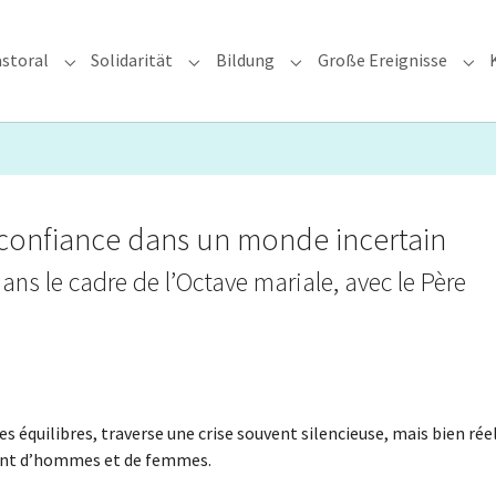
storal
Solidarität
Bildung
Große Ereignisse
rzdiözese"
Submenu for "Glauben & Pastoral"
Submenu for "Solidarität"
Submenu for "Bildung"
Sub
 confiance dans un monde incertain
ns le cadre de l’Octave mariale, avec le Père
 équilibres, traverse une crise souvent silencieuse, mais bien réel
 tant d’hommes et de femmes.