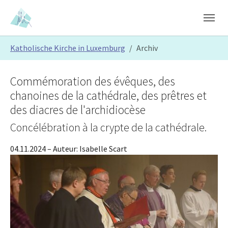
Skip to main content
Skip to page footer
You are here:
Katholische Kirche in Luxemburg
Archiv
Commémoration des évêques, des
chanoines de la cathédrale, des prêtres et
des diacres de l'archidiocèse
Concélébration à la crypte de la cathédrale.
04.11.2024
– Auteur:
Isabelle Scart