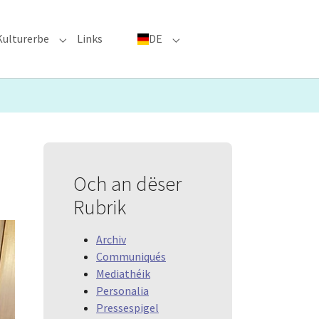
Kulturerbe
Links
DE
menu for "Große Ereignisse"
Submenu for "Kulturerbe"
Submenu for "DE"
Och an dëser
Rubrik
Archiv
Communiqués
Mediathéik
Personalia
Pressespigel