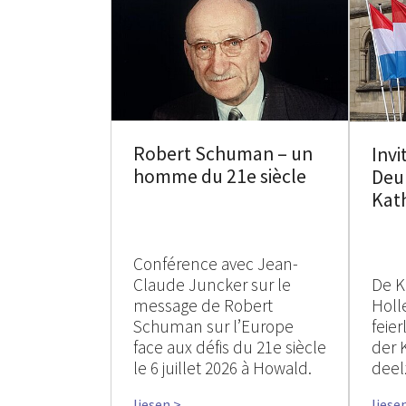
Robert Schuman – un
Invi
homme du 21e siècle
Deu
Kat
Conférence avec Jean-
Claude Juncker sur le
De K
message de Robert
Holle
Schuman sur l’Europe
feie
face aux défis du 21e siècle
der 
le 6 juillet 2026 à Howald.
deel
liesen >
liese