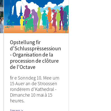
Opstellung fir
d'Schlussprëssessioun
- Organisation de la
procession de clôture
de l'Octave
fir e Sonndeg 10. Mee um
15 Auer an de Stroossen
rondërem d'Kathedral -
Dimanche 10 mai à 15
heures.
liesen >