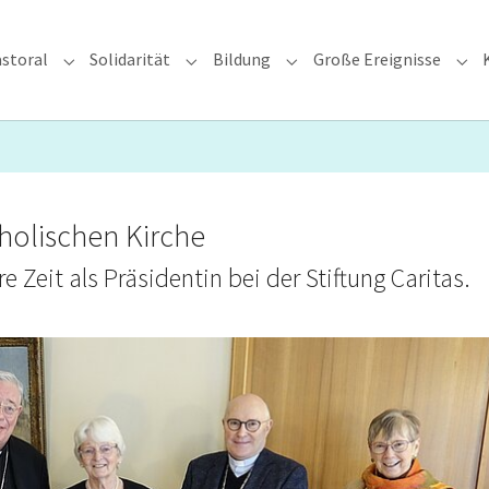
storal
Solidarität
Bildung
Große Ereignisse
rzdiözese"
Submenu for "Glauben & Pastoral"
Submenu for "Solidarität"
Submenu for "Bildung"
Sub
tholischen Kirche
 Zeit als Präsidentin bei der Stiftung Caritas.