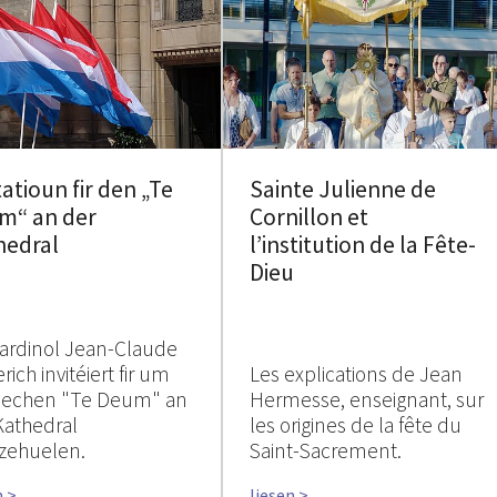
tatioun fir den „Te
Sainte Julienne de
m“ an der
Cornillon et
hedral
l’institution de la Fête-
Dieu
ardinol Jean-Claude
rich invitéiert fir um
Les explications de Jean
rlechen "Te Deum" an
Hermesse, enseignant, sur
Kathedral
les origines de la fête du
zehuelen.
Saint-Sacrement.
n >
liesen >