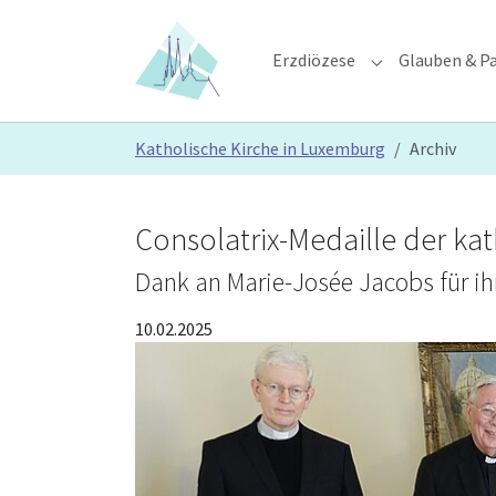
Skip to main content
Skip to page footer
Erzdiözese
Glauben & Pa
Submenu for "E
You are here:
Katholische Kirche in Luxemburg
Archiv
Consolatrix-Medaille der ka
Dank an Marie-Josée Jacobs für ihre
10.02.2025