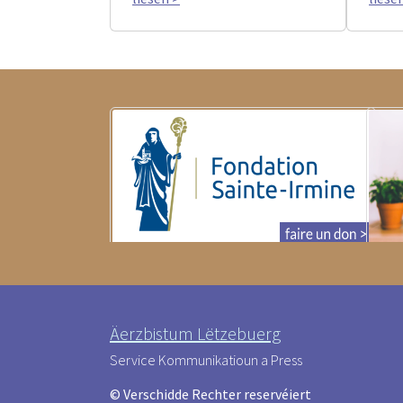
Äerzbistum Lëtzebuerg
Service Kommunikatioun a Press
© Verschidde Rechter reservéiert