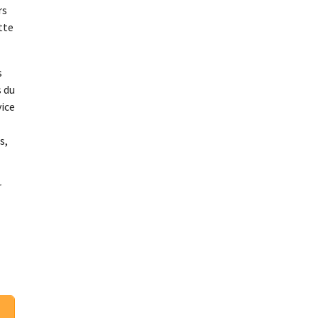
rs
tte
s
s du
vice
s,
r