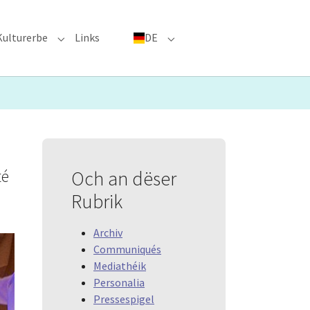
Kulturerbe
Links
DE
menu for "Große Ereignisse"
Submenu for "Kulturerbe"
Submenu for "DE"
té
Och an dëser
Rubrik
Archiv
Communiqués
Mediathéik
Personalia
Pressespigel