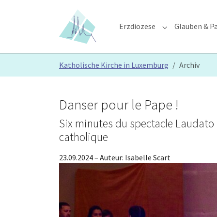
Skip to main content
Skip to page footer
Erzdiözese
Glauben & Pa
Submenu for "E
You are here:
Katholische Kirche in Luxemburg
Archiv
Danser pour le Pape !
Six minutes du spectacle Laudato 
catholique
23.09.2024
– Auteur:
Isabelle Scart