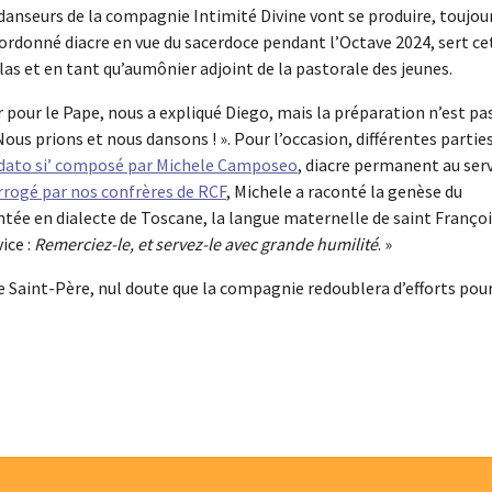
danseurs de la compagnie Intimité Divine vont se produire, toujou
é ordonné diacre en vue du sacerdoce pendant l’Octave 2024, sert ce
las et en tant qu’aumônier adjoint de la pastorale des jeunes.
ser pour le Pape, nous a expliqué Diego, mais la préparation n’est pa
Nous prions et nous dansons ! ». Pour l’occasion, différentes partie
dato si’ composé par Michele Camposeo
, diacre permanent au ser
rrogé par nos confrères de RCF
, Michele a raconté la genèse du
ntée en dialecte de Toscane, la langue maternelle de saint Françoi
ice :
Remerciez-le, et servez-le avec grande humilité
. »
 Saint-Père, nul doute que la compagnie redoublera d’efforts pou