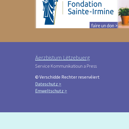
Äerzbistum Lëtzebuerg
Service Kommunikatioun a Press
© Verschidde Rechter reservéiert
Dateschutz >
Ëmweltschutz >