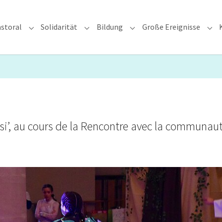
storal
Solidarität
Bildung
Große Ereignisse
rzdiözese"
Submenu for "Glauben & Pastoral"
Submenu for "Solidarität"
Submenu for "Bildung"
Sub
si’, au cours de la Rencontre avec la communau