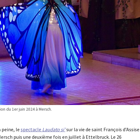
ion du 1er juin 2024 à Mersch.
 peine, le
spectacle
Laudato si’
sur la vie de saint François d’Assise
Mersch puis une deuxième fois en juillet à Ettelbruck. Le 26