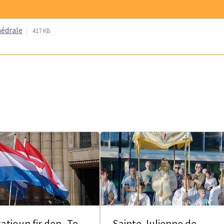
hédrale
417 KB
tatioun fir den „Te
Sainte Julienne de