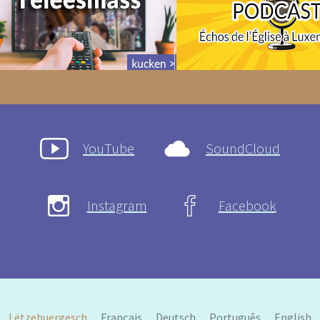
YouTube
SoundCloud
Instagram
Facebook
Lëtzebuergesch
Français
Deutsch
Português
English