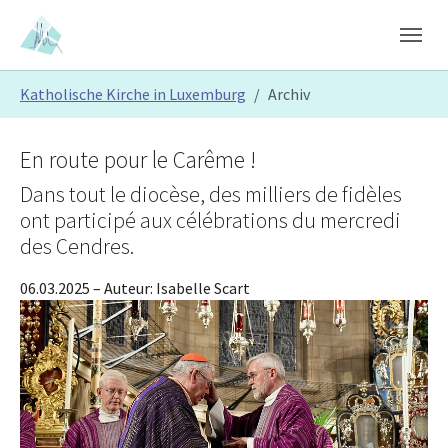
Skip to main content
Skip to page footer
You are here:
Katholische Kirche in Luxemburg
Archiv
En route pour le Carême !
Dans tout le diocèse, des milliers de fidèles
ont participé aux célébrations du mercredi
des Cendres.
06.03.2025
– Auteur:
Isabelle Scart