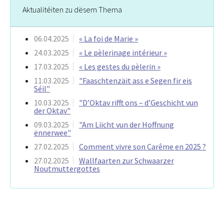
Aktualitéiten zu dësem Thema
06.04.2025
« La foi de Marie »
24.03.2025
« Le pèlerinage intérieur »
17.03.2025
« Les gestes du pèlerin »
11.03.2025
"Faaschtenzäit ass e Segen fir eis
Séil"
10.03.2025
"D’Oktav rifft ons – d’Geschicht vun
der Oktav"
09.03.2025
"Am Liicht vun der Hoffnung
ënnerwee"
27.02.2025
Comment vivre son Carême en 2025 ?
27.02.2025
Wallfaarten zur Schwaarzer
Noutmuttergottes