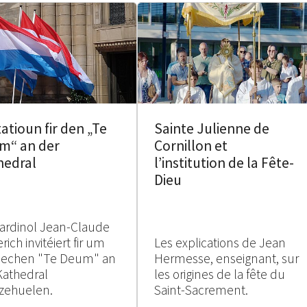
tatioun fir den „Te
Sainte Julienne de
m“ an der
Cornillon et
hedral
l’institution de la Fête-
Dieu
ardinol Jean-Claude
rich invitéiert fir um
Les explications de Jean
rlechen "Te Deum" an
Hermesse, enseignant, sur
Kathedral
les origines de la fête du
zehuelen.
Saint-Sacrement.