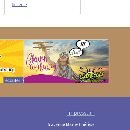
liesen >
Impressum
5 avenue Marie-Thérèse