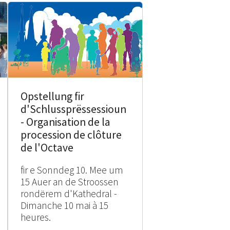
Opstellung fir
d'Schlussprëssessioun
- Organisation de la
procession de clôture
de l'Octave
fir e Sonndeg 10. Mee um
15 Auer an de Stroossen
rondërem d'Kathedral -
Dimanche 10 mai à 15
heures.