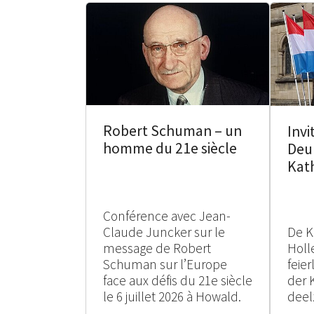
Robert Schuman – un
Invi
homme du 21e siècle
Deu
Kat
Conférence avec Jean-
Claude Juncker sur le
De K
message de Robert
Holle
Schuman sur l’Europe
feie
face aux défis du 21e siècle
der 
le 6 juillet 2026 à Howald.
deel