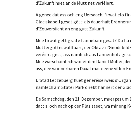
d’Zukunft huet an de Mutt nët verléiert.
A genee dat ass och eng Uersaach, firwat elo f
Glaciskapell gesat gëtt: als dauerhaft Erënnerun
d’Zouversiicht an eng gutt Zukunft.
Mee firwat gëtt grad e Lannebam gesat? Do hu m
Muttergotteswallfaart, der Oktav: d’Gnodebild v
veréiert gëtt, ass nämlech aus Lannenholz gesc
Mee warschäinlech wor et den Daniel Müller, dee
ass, dee wonnerbaren Duxal mat deene villen En
D’Stad Lëtzebuerg huet generéiserweis d’Organi
nämlech am Stater Park direkt hannert der Glac
De Samschdeg, den 21. Dezember, muerges um 11 
datt si och nach op der Plaz steet, wa mir eng 