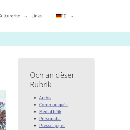
Kulturerbe
Links
DE
menu for "Große Ereignisse"
Submenu for "Kulturerbe"
Submenu for "DE"
Och an dëser
Rubrik
Archiv
Communiqués
Mediathéik
Personalia
Pressespigel