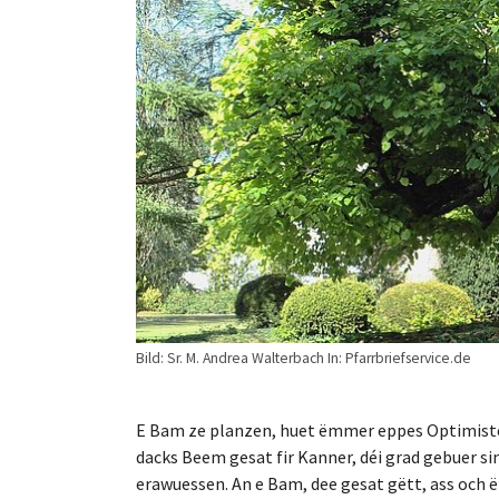
Bild: Sr. M. Andrea Walterbach In: Pfarrbriefservice.de
E Bam ze planzen, huet ëmmer eppes Optimistesc
dacks Beem gesat fir Kanner, déi grad gebuer si
erawuessen. An e Bam, dee gesat gëtt, ass och