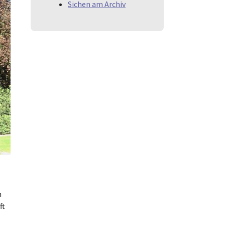
Sichen am Archiv
n
ft