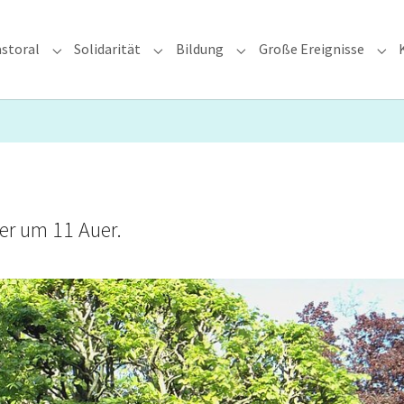
storal
Solidarität
Bildung
Große Ereignisse
rzdiözese"
Submenu for "Glauben & Pastoral"
Submenu for "Solidarität"
Submenu for "Bildung"
Sub
r um 11 Auer.