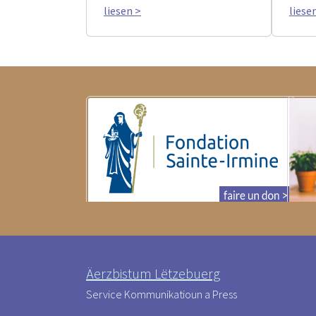
liesen >
liese
Äerzbistum Lëtzebuerg
Service Kommunikatioun a Press