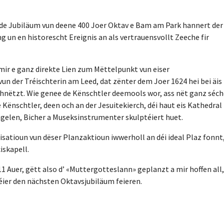
ir de Jubiläum vun deene 400 Joer Oktav e Bam am Park hannert der
g un en historescht Ereignis an als vertrauensvollt Zeeche fir
ir e ganz direkte Lien zum Mëttelpunkt vun eiser
un der Tréischterin am Leed, dat zënter dem Joer 1624 hei bei äis
hnëtzt. Wie genee de Kënschtler deemools wor, ass nët ganz séch
 Kënschtler, deen och an der Jesuitekierch, déi haut eis Kathedral
gelen, Bicher a Museksinstrumenter skulptéiert huet.
satioun vun dëser Planzaktioun iwwerholl an déi ideal Plaz fonnt
iskapell.
Auer, gëtt also d’ «Muttergotteslann» geplanzt a mir hoffen all,
Kéier den nächsten Oktavsjubiläum feieren.