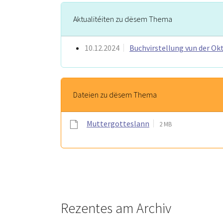
Aktualitéiten zu dësem Thema
10.12.2024
Buchvirstellung vun der Ok
Dateien zu dësem Thema
Muttergotteslann
2 MB
Rezentes am Archiv