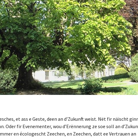
hes, et ass e Geste, deen an d’Zukunft weist. Nët fir näischt gin
nn. Oder fir Evenementer, wou d’Erënnerung ze soe soll an d’Zukun
 ëmmer en écologescht Zeechen, en Zeechen, datt ee Vertrauen an