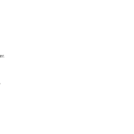
er.
,