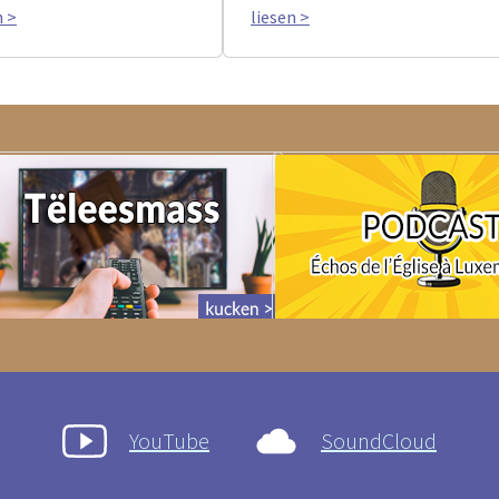
n >
liesen >
YouTube
SoundCloud