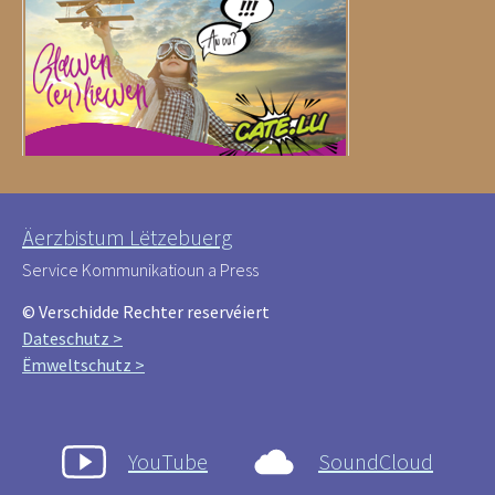
Äerzbistum Lëtzebuerg
Service Kommunikatioun a Press
© Verschidde Rechter reservéiert
Dateschutz >
Ëmweltschutz >
YouTube
SoundCloud