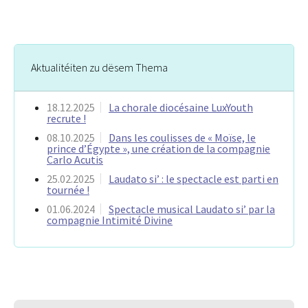
Aktualitéiten zu dësem Thema
18.12.2025
La chorale diocésaine LuxYouth
recrute !
08.10.2025
Dans les coulisses de « Moïse, le
prince d’Égypte », une création de la compagnie
Carlo Acutis
25.02.2025
Laudato si’ : le spectacle est parti en
tournée !
01.06.2024
Spectacle musical Laudato si’ par la
compagnie Intimité Divine