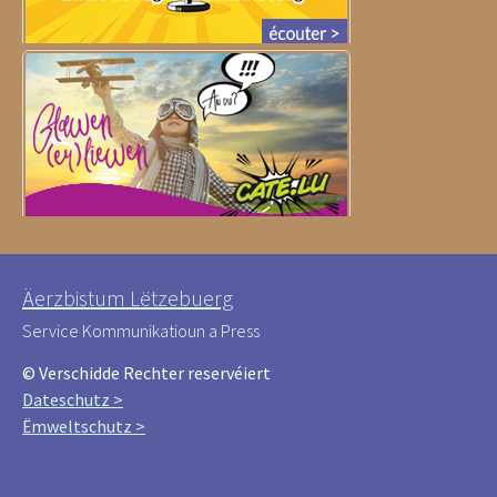
Äerzbistum Lëtzebuerg
Service Kommunikatioun a Press
© Verschidde Rechter reservéiert
Dateschutz >
Ëmweltschutz >