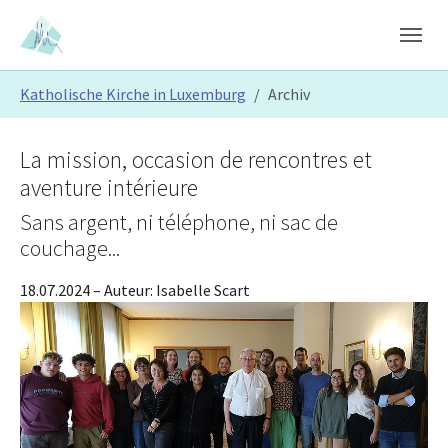
Skip to main content
Skip to page footer
You are here:
Katholische Kirche in Luxemburg
Archiv
La mission, occasion de rencontres et
aventure intérieure
Sans argent, ni téléphone, ni sac de
couchage...
18.07.2024
– Auteur:
Isabelle Scart