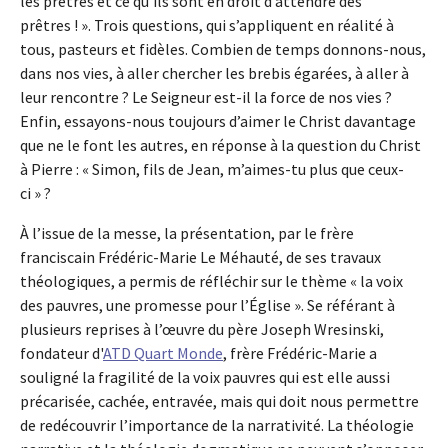
les prêtres et ce qu’ils sont en droit d’attendre des
prêtres ! ». Trois questions, qui s’appliquent en réalité à
tous, pasteurs et fidèles. Combien de temps donnons-nous,
dans nos vies, à aller chercher les brebis égarées, à aller à
leur rencontre ? Le Seigneur est-il la force de nos vies ?
Enfin, essayons-nous toujours d’aimer le Christ davantage
que ne le font les autres, en réponse à la question du Christ
à Pierre : « Simon, fils de Jean, m’aimes-tu plus que ceux-
ci » ?
À l’issue de la messe, la présentation, par le frère
franciscain Frédéric-Marie Le Méhauté, de ses travaux
théologiques, a permis de réfléchir sur le thème « la voix
des pauvres, une promesse pour l’Église ». Se référant à
plusieurs reprises à l’œuvre du père Joseph Wresinski,
fondateur d'
ATD Quart Monde
, frère Frédéric-Marie a
souligné la fragilité de la voix pauvres qui est elle aussi
précarisée, cachée, entravée, mais qui doit nous permettre
de redécouvrir l’importance de la narrativité. La théologie