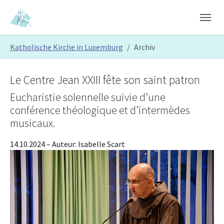
Skip to main content
Skip to page footer
You are here:
Katholische Kirche in Luxemburg
Archiv
Le Centre Jean XXIII fête son saint patron
Eucharistie solennelle suivie d’une
conférence théologique et d’intermèdes
musicaux.
14.10.2024
– Auteur:
Isabelle Scart