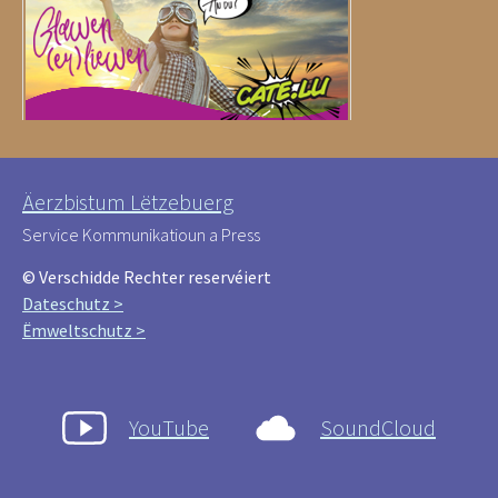
Äerzbistum Lëtzebuerg
Service Kommunikatioun a Press
© Verschidde Rechter reservéiert
Dateschutz >
Ëmweltschutz >
YouTube
SoundCloud