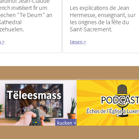
ardinol Jean-Claude
rich invitéiert fir um
Les explications de Jean
rlechen "Te Deum" an
Hermesse, enseignant, sur
Kathedral
les origines de la fête du
zehuelen.
Saint-Sacrement.
n >
liesen >