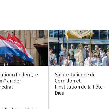
tatioun fir den „Te
Sainte Julienne de
m“ an der
Cornillon et
hedral
l’institution de la Fête-
Dieu