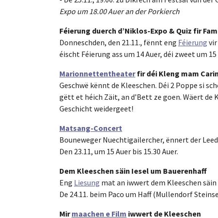
Expo um 18.00 Auer an der Porkierch
Féierung duerch d’Niklos-Expo & Quiz fir Fam
Donneschden, den 21.11., fënnt eng
Féierung
vir
éischt Féierung ass um 14 Auer, déi zweet um 15 A
Marionnettentheater
fir déi Kleng mam Cari
Geschwë kënnt de Kleeschen. Déi 2 Poppe si scho 
gëtt et héich Zäit, an d’Bett ze goen. Wäert de
Geschicht weidergeet!
Matsang-Concert
Bouneweger Nuechtigailercher, ënnert der Leed
Den 23.11, um 15 Auer bis 15.30 Auer.
Dem Kleeschen säin Iesel um Bauerenhaff
Eng
Liesung
mat an iwwert dem Kleeschen säin I
De 24.11. beim Paco um Haff (Mullendorf Steinse
Mir
maachen e Film
iwwert de Kleeschen