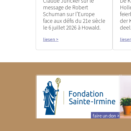
Claude Juncker sur le
De K
message de Robert
Holle
Schuman sur l’Europe
feie
face aux défis du 21e siècle
der 
le 6 juillet 2026 à Howald.
deel
liesen >
liese