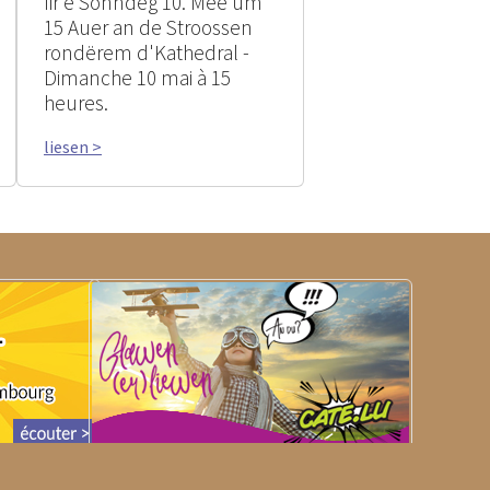
fir e Sonndeg 10. Mee um
15 Auer an de Stroossen
rondërem d'Kathedral -
Dimanche 10 mai à 15
heures.
liesen >