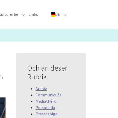
Kulturerbe
Links
DE
menu for "Große Ereignisse"
Submenu for "Kulturerbe"
Submenu for "DE"
Och an dëser
n,
Rubrik
Archiv
Communiqués
Mediathéik
Personalia
Pressespigel