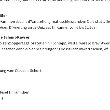
illen
 Famillen duecht d’Ausstellung mat uschléissendem Quiz statt. Dé
uer. D’Féierung an de Quiz ass fir Kanner von 6 bis 12 Joer.
ne Schmit-Kayser
ganz opgereegt. Si stellen hir Schlapp, well si ware jo brav! Awer
 Kleeschen dann elo eppes bréngen? Loosst Iech iwwerraschen, wéi 
ung vum Claudine Schott.
esel fir Familljen
l).