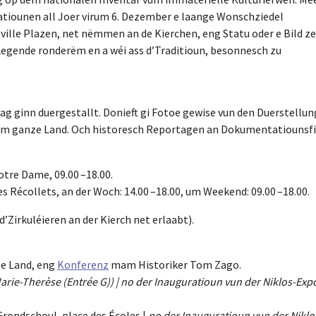
tiounen all Joer virum 6. Dezember e laange Wonschziedel
ville Plazen, net nëmmen an de Kierchen, eng Statu oder e Bild ze
 Legende ronderëm en a wéi ass d’Traditioun, besonnesch zu
g ginn duergestallt. Donieft gi Fotoe gewise vun den Duerstellun
dem ganze Land. Och historesch Reportagen an Dokumentatiounsfi
Notre Dame, 09.00 –18.00.
des Récollets, an der Woch: 14.00 –18.00, um Weekend: 09.00 –18.00.
Zirkuléieren an der Kierch net erlaabt).
ze Land, eng
Konferenz
mam Historiker Tom Zago.
Marie-Therèse (Entrée G)) | no der Inauguratioun vun der Niklos-Exp
 Grondschoul, place des Écoles |
no der Inauguratioun vun der Niklo