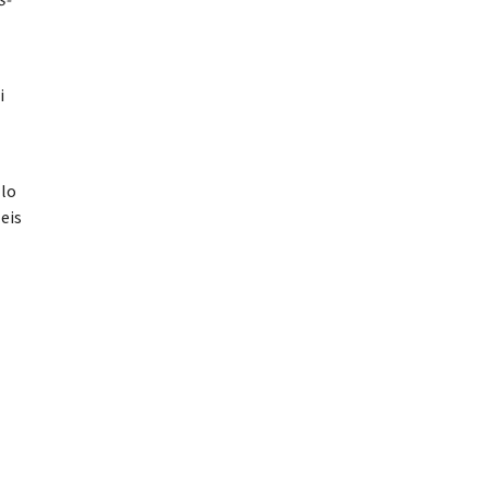
i
 lo
eis