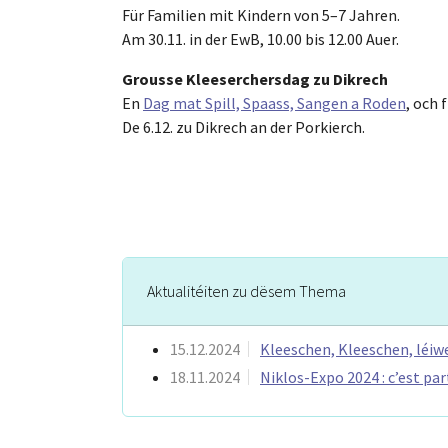
Für Familien mit Kindern von 5–7 Jahren.
Am 30.11. in der EwB, 10.00 bis 12.00 Auer.
Grousse Kleeserchersdag zu Dikrech
En
Dag mat Spill, Spaass, Sangen a Roden
, och 
De 6.12. zu Dikrech an der Porkierch.
Aktualitéiten zu dësem Thema
15.12.2024
Kleeschen, Kleeschen, léiw
18.11.2024
Niklos-Expo 2024 : c’est part