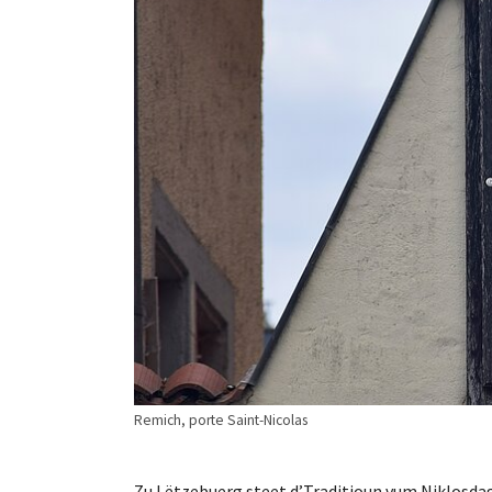
Remich, porte Saint-Nicolas
Zu Lëtzebuerg steet d’Traditioun vum Niklosda