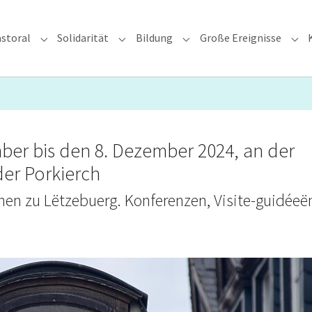
storal
Solidarität
Bildung
Große Ereignisse
rzdiözese"
Submenu for "Glauben & Pastoral"
Submenu for "Solidarität"
Submenu for "Bildung"
Sub
ber bis den 8. Dezember 2024, an der
der Porkierch
nen zu Lëtzebuerg. Konferenzen, Visite-guidéeë