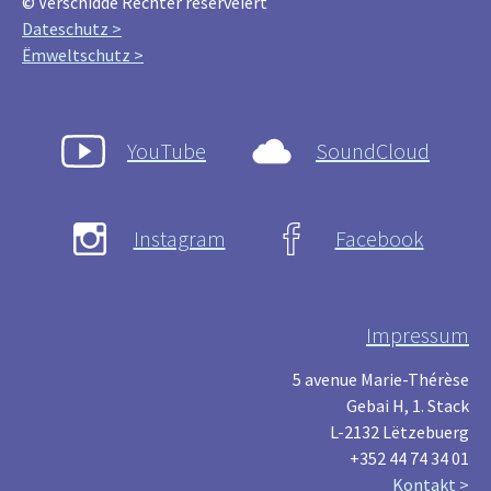
© Verschidde Rechter reservéiert
Dateschutz >
Ëmweltschutz >
YouTube
SoundCloud
Instagram
Facebook
Impressum
5 avenue Marie-Thérèse
Gebai H, 1. Stack
L-2132 Lëtzebuerg
+352 44 74 34 01
Kontakt >