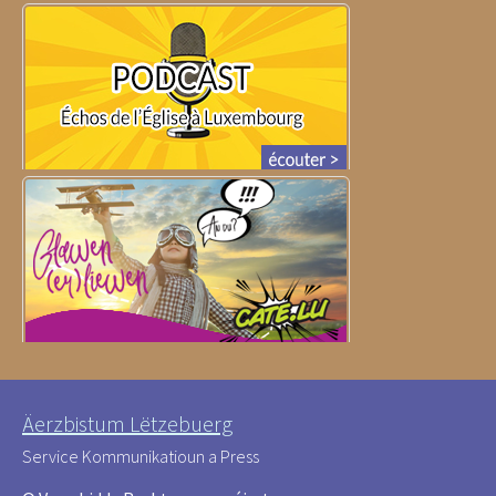
Äerzbistum Lëtzebuerg
Service Kommunikatioun a Press