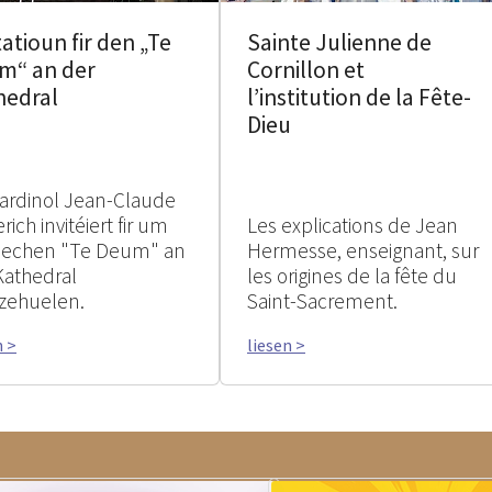
tatioun fir den „Te
Sainte Julienne de
m“ an der
Cornillon et
hedral
l’institution de la Fête-
Dieu
ardinol Jean-Claude
rich invitéiert fir um
Les explications de Jean
rlechen "Te Deum" an
Hermesse, enseignant, sur
Kathedral
les origines de la fête du
zehuelen.
Saint-Sacrement.
n >
liesen >