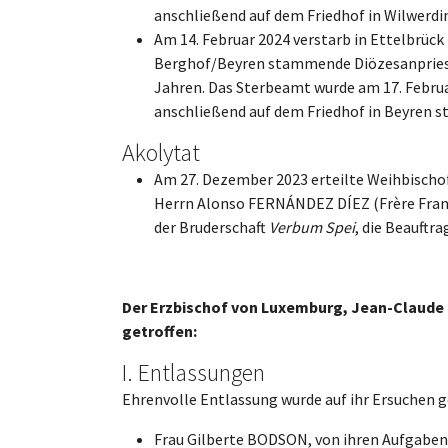
anschließend auf dem Friedhof in Wilwerdi
Am 14. Februar 2024 verstarb in Ettelbrück 
Berghof/Beyren stammende Diözesanpriest
Jahren. Das Sterbeamt wurde am 17. Februar
anschließend auf dem Friedhof in Beyren st
Akolytat
Am 27. Dezember 2023 erteilte Weihbischof
Herrn Alonso FERNÁNDEZ DÍEZ (Frère Franci
der Bruderschaft
Verbum Spei
, die Beauftr
Der Erzbischof von Luxemburg, Jean-Claude
getroffen:
I. Entlassungen
Ehrenvolle Entlassung wurde auf ihr Ersuchen 
Frau Gilberte BODSON, von ihren Aufgaben 