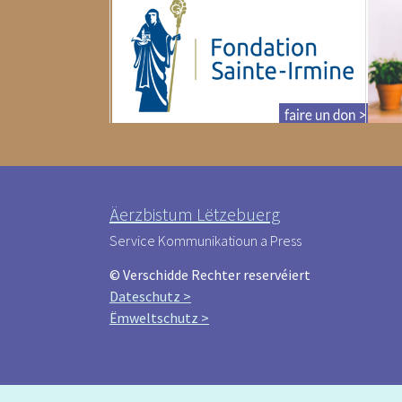
Äerzbistum Lëtzebuerg
Service Kommunikatioun a Press
© Verschidde Rechter reservéiert
Dateschutz >
Ëmweltschutz >