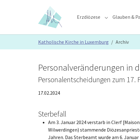
Skip to main content
Skip to page footer
Erzdiözese
Glauben & Pa
Submenu for "E
You are here:
Katholische Kirche in Luxemburg
Archiv
Personalveränderungen in d
Personalentscheidungen zum 17. 
17.02.2024
Sterbefall
Am 3. Januar 2024 verstarb in Clerf [Maison
Wilwerdingen) stammende Diözesanprieste
Jahren. Das Sterbeamt wurde am 6. Januar 2