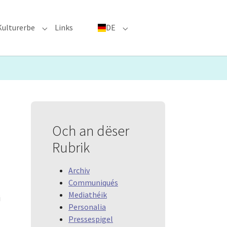
Kulturerbe
Links
DE
menu for "Große Ereignisse"
Submenu for "Kulturerbe"
Submenu for "DE"
Och an dëser
Rubrik
Archiv
Communiqués
Mediathéik
i
Personalia
Pressespigel