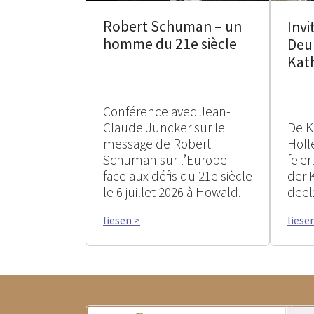
Robert Schuman – un
Invi
homme du 21e siècle
Deu
Kat
Conférence avec Jean-
Claude Juncker sur le
De K
message de Robert
Holle
Schuman sur l’Europe
feie
face aux défis du 21e siècle
der 
le 6 juillet 2026 à Howald.
deel
liesen >
liese