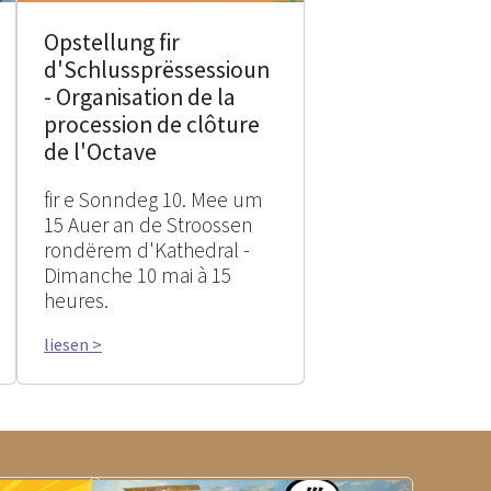
Opstellung fir
d'Schlussprëssessioun
- Organisation de la
procession de clôture
de l'Octave
fir e Sonndeg 10. Mee um
15 Auer an de Stroossen
rondërem d'Kathedral -
Dimanche 10 mai à 15
heures.
liesen >