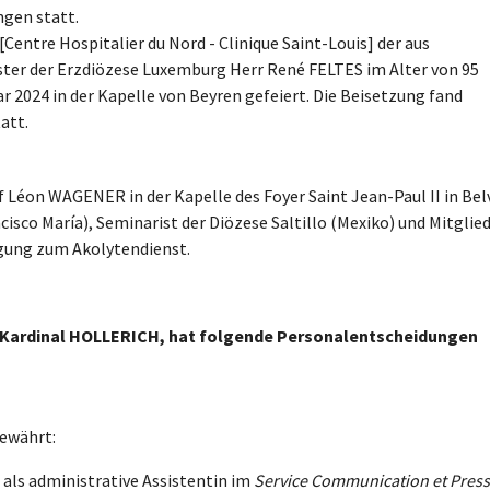
ngen statt.
[Centre Hospitalier du Nord - Clinique Saint-Louis] der aus
er der Erzdiözese Luxemburg Herr René FELTES im Alter von 95
 2024 in der Kapelle von Beyren gefeiert. Die Beisetzung fand
att.
 Léon WAGENER in der Kapelle des Foyer Saint Jean-Paul II in Bel
sco María), Seminarist der Diözese Saltillo (Mexiko) und Mitglie
agung zum Akolytendienst.
 Kardinal HOLLERICH, hat folgende Personalentscheidungen
gewährt:
als administrative Assistentin im
Service Communication et Pres