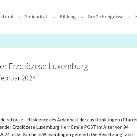
storal
Solidarität
Bildung
Große Ereignisse
rzdiözese"
Submenu for "Glauben & Pastoral"
Submenu for "Solidarität"
Submenu for "Bildung"
Sub
er Erzdiözese Luxemburg
Februar 2024
 de retraite – Résidence des Ardennes] der aus Drinklingen (Pfarre
r der Erzdiözese Luxemburg Herr Emile POST im Alter von 94
024 in der Kirche in Wilwerdingen gefeiert. Die Beisetzung fand