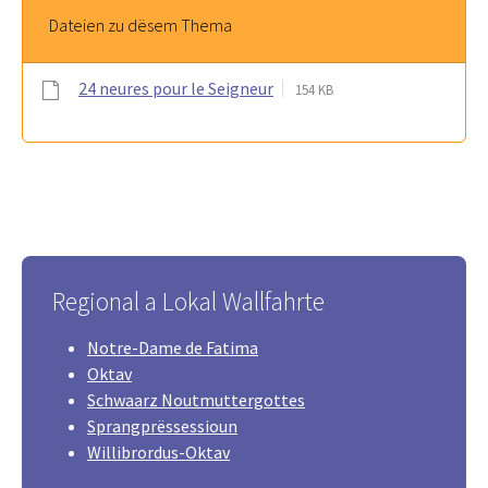
Dateien zu dësem Thema
24 neures pour le Seigneur
154 KB
Regional a Lokal Wallfahrte
Notre-Dame de Fatima
Oktav
Schwaarz Noutmuttergottes
Sprangprëssessioun
Willibrordus-Oktav