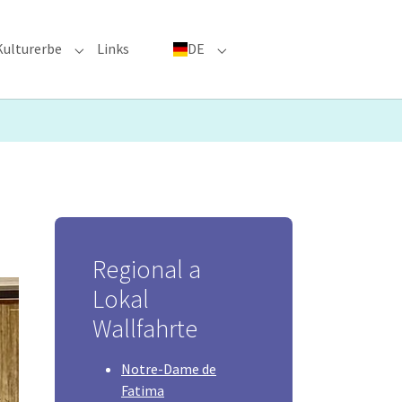
Kulturerbe
Links
DE
menu for "Große Ereignisse"
Submenu for "Kulturerbe"
Submenu for "DE"
Regional a
Lokal
Wallfahrte
Notre-Dame de
Fatima