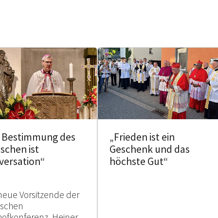
e Bestimmung des
„Frieden ist ein
schen ist
Geschenk und das
versation“
höchste Gut“
neue Vorsitzende der
tschen
hofkonferenz, Heiner