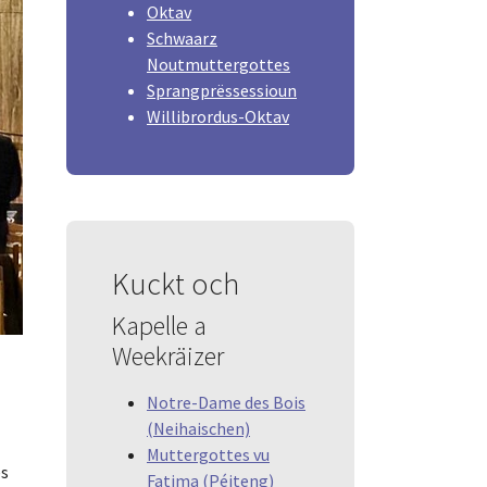
Oktav
Schwaarz
Noutmuttergottes
Sprangprëssessioun
Willibrordus-Oktav
Kuckt och
Kapelle a
Weekräizer
Notre-Dame des Bois
(Neihaischen)
Muttergottes vu
ès
Fatima (Péiteng)