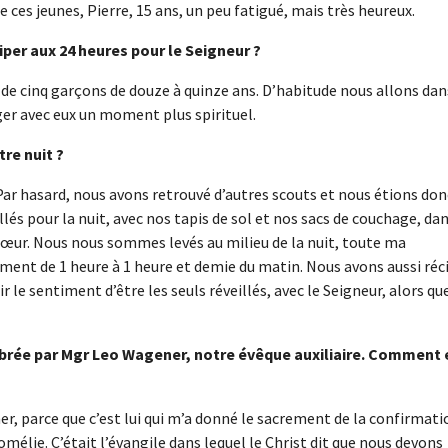
 ces jeunes, Pierre, 15 ans, un peu fatigué, mais très heureux.
iper aux 24 heures pour le Seigneur ?
e de cinq garçons de douze à quinze ans. D’habitude nous allons dan
ager avec eux un moment plus spirituel.
re nuit ?
Par hasard, nous avons retrouvé d’autres scouts et nous étions don
és pour la nuit, avec nos tapis de sol et nos sacs de couchage, da
-Cœur. Nous nous sommes levés au milieu de la nuit, toute ma
ment de 1 heure à 1 heure et demie du matin. Nous avons aussi réc
 le sentiment d’être les seuls réveillés, avec le Seigneur, alors qu
lébrée par Mgr Leo Wagener, notre évêque auxiliaire. Comment 
er, parce que c’est lui qui m’a donné le sacrement de la confirmati
mélie. C’était l’évangile dans lequel le Christ dit que nous devons