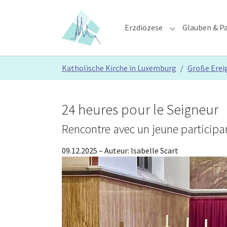
Skip to main content
Skip to page footer
Erzdiözese
Glauben & Pa
Submenu for "E
You are here:
Katholische Kirche in Luxemburg
Große Erei
24 heures pour le Seigneur
Rencontre avec un jeune participan
09.12.2025
– Auteur:
Isabelle Scart