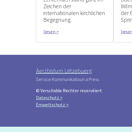
Zeichen der
Wilm
internationalen kirchlichen
der 
Begegnung.
Spri
liesen >
liese
Äerzbistum Lëtzebuerg
Service Kommunikatioun a Press
© Verschidde Rechter reservéiert
Dateschutz >
Ëmweltschutz >