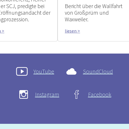
er SCJ, predigte bei
Bericht über die Wallfahrt
Eröffnungsandacht der
von Großprüm und
ngprozession.
Waxweiler.
n >
liesen >
YouTube
SoundCloud
Instagram
Facebook