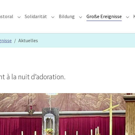
storal
Solidarität
Bildung
Große Ereignisse
rzdiözese"
Submenu for "Glauben & Pastoral"
Submenu for "Solidarität"
Submenu for "Bildung"
Sub
gnisse
Aktuelles
t à la nuit d’adoration.