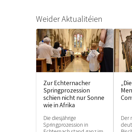
Weider Aktualitéien
Zur Echternacher
„Di
Springprozession
Men
schien nicht nur Sonne
Con
wie in Afrika
Die diesjährige
Der 
Springprozession in
deu
Echternach stand ganz im
Bisc