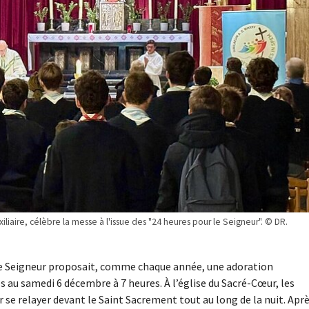
ire, célèbre la messe à l'issue des "24 heures pour le Seigneur". © DR.
r le Seigneur proposait, comme chaque année, une adoration
 au samedi 6 décembre à 7 heures. À l’église du Sacré-Cœur, les
 se relayer devant le Saint Sacrement tout au long de la nuit. Apr