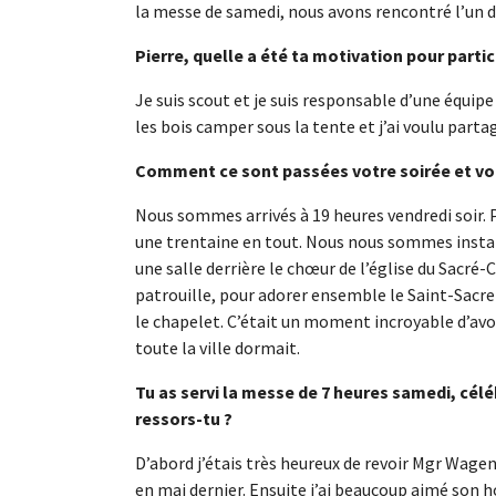
la messe de samedi, nous avons rencontré l’un de
Pierre, quelle a été ta motivation pour partic
Je suis scout et je suis responsable d’une équip
les bois camper sous la tente et j’ai voulu part
Comment ce sont passées votre soirée et vot
Nous sommes arrivés à 19 heures vendredi soir. 
une trentaine en tout. Nous nous sommes install
une salle derrière le chœur de l’église du Sacré
patrouille, pour adorer ensemble le Saint-Sacre
le chapelet. C’était un moment incroyable d’avoir
toute la ville dormait.
Tu as servi la messe de 7 heures samedi, cé
ressors-tu ?
D’abord j’étais très heureux de revoir Mgr Wagen
en mai dernier. Ensuite j’ai beaucoup aimé son ho