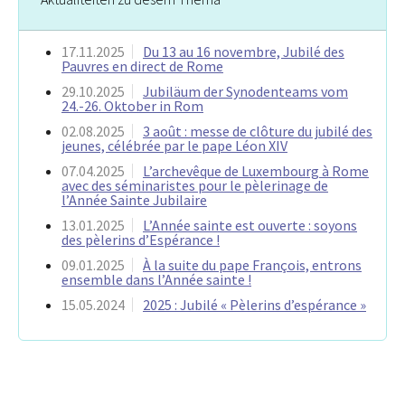
17.11.2025
Du 13 au 16 novembre, Jubilé des
Pauvres en direct de Rome
29.10.2025
Jubiläum der Synodenteams vom
24.-26. Oktober in Rom
02.08.2025
3 août : messe de clôture du jubilé des
jeunes, célébrée par le pape Léon XIV
07.04.2025
L’archevêque de Luxembourg à Rome
avec des séminaristes pour le pèlerinage de
l’Année Sainte Jubilaire
13.01.2025
L’Année sainte est ouverte : soyons
des pèlerins d’Espérance !
09.01.2025
À la suite du pape François, entrons
ensemble dans l’Année sainte !
15.05.2024
2025 : Jubilé « Pèlerins d’espérance »