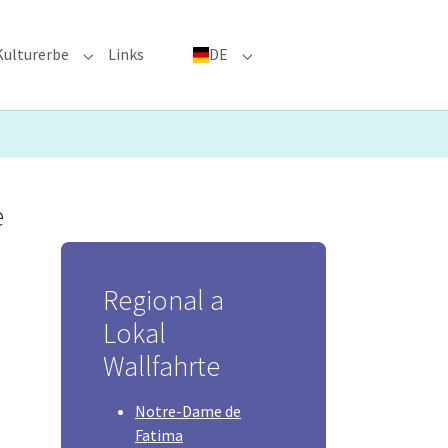
Kulturerbe
Links
DE
menu for "Große Ereignisse"
Submenu for "Kulturerbe"
Submenu for "DE"
e
Regional a
Lokal
Wallfahrte
Notre-Dame de
Fatima