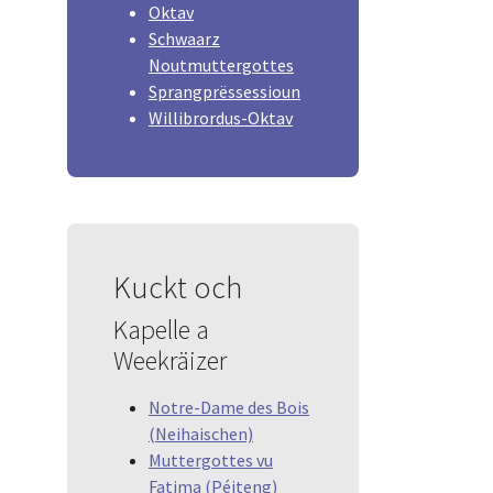
Oktav
Schwaarz
Noutmuttergottes
Sprangprëssessioun
Willibrordus-Oktav
Kuckt och
Kapelle a
Weekräizer
Notre-Dame des Bois
(Neihaischen)
Muttergottes vu
Fatima (Péiteng)