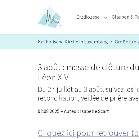
Skip to main content
Skip to page footer
Erzdiözese
Glauben & Pa
Submenu for "E
You are here:
Katholische Kirche in Luxemburg
Große Erei
3 août : messe de clôture du
Léon XIV
Du 27 juillet au 3 août, suivez les
réconciliation, veillée de prière ave
02.08.2025
– Auteur:
Isabelle Scart
Cliquez ici pour retrouver t