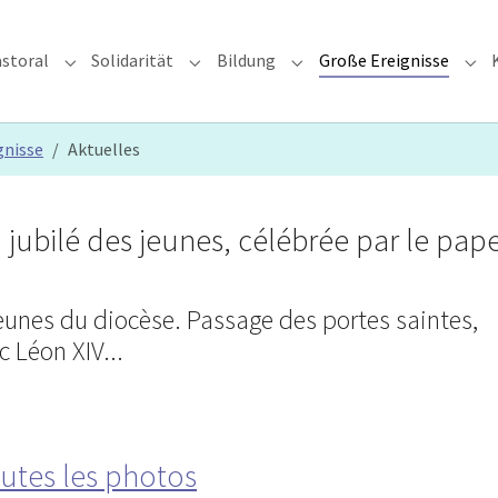
storal
Solidarität
Bildung
Große Ereignisse
rzdiözese"
Submenu for "Glauben & Pastoral"
Submenu for "Solidarität"
Submenu for "Bildung"
Sub
gnisse
Aktuelles
 jubilé des jeunes, célébrée par le pap
 jeunes du diocèse. Passage des portes saintes,
c Léon XIV...
outes les photos