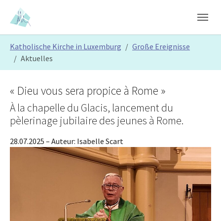
Skip to main content
Skip to page footer
You are here:
Katholische Kirche in Luxemburg
Große Ereignisse
Aktuelles
« Dieu vous sera propice à Rome »
À la chapelle du Glacis, lancement du
pèlerinage jubilaire des jeunes à Rome.
28.07.2025
– Auteur:
Isabelle Scart