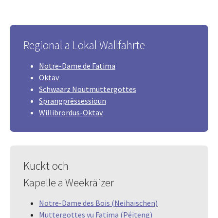
Regional a Lokal Wallfahrte
Notre-Dame de Fatima
Oktav
Schwaarz Noutmuttergottes
Sprangprëssessioun
Willibrordus-Oktav
Kuckt och
Kapelle a Weekräizer
Notre-Dame des Bois (Neihaischen)
Muttergottes vu Fatima (Péiteng)