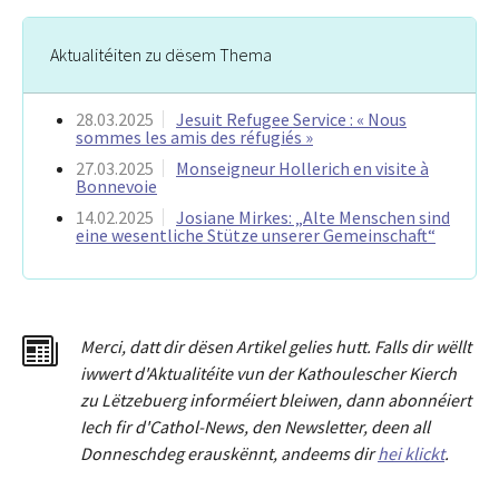
Aktualitéiten zu dësem Thema
28.03.2025
Jesuit Refugee Service : « Nous
sommes les amis des réfugiés »
27.03.2025
Monseigneur Hollerich en visite à
Bonnevoie
14.02.2025
Josiane Mirkes: „Alte Menschen sind
eine wesentliche Stütze unserer Gemeinschaft“
Merci
,
dat
t
dir dësen Artikel gelies hu
tt
. Falls dir wëllt
iwwert d'Aktualitéit
e
vun der Kathoulescher Kierch
zu Lëtzebuerg informéiert bleiwen, dann abonnéiert
Iech fir d'Cathol-News, den Newsletter
,
deen all
Donneschdeg erauskënnt, andeems dir
hei klickt
.