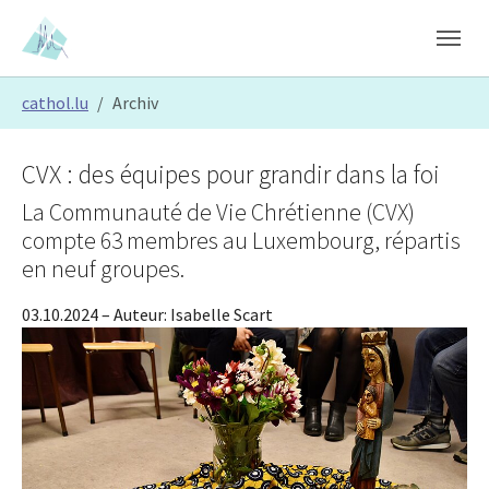
Skip to main content
Skip to page footer
You are here:
cathol.lu
Archiv
CVX : des équipes pour grandir dans la foi
La Communauté de Vie Chrétienne (CVX)
compte 63 membres au Luxembourg, répartis
en neuf groupes.
03.10.2024
– Auteur:
Isabelle Scart