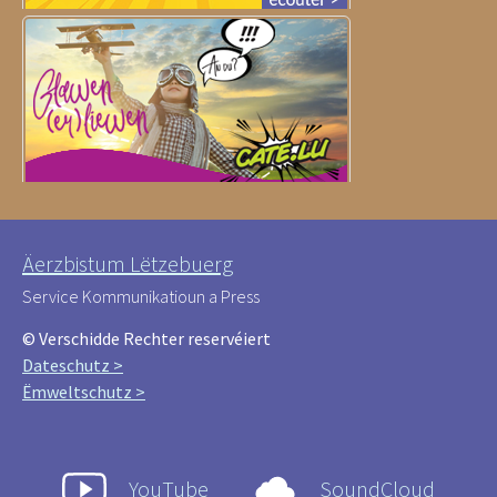
Äerzbistum Lëtzebuerg
Service Kommunikatioun a Press
© Verschidde Rechter reservéiert
Dateschutz >
Ëmweltschutz >
YouTube
SoundCloud