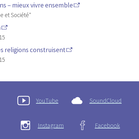
ons – mieux vivre ensemble
e et Société"
n
15
es religions construisent
15
YouTube
SoundCloud
Instagram
Facebook