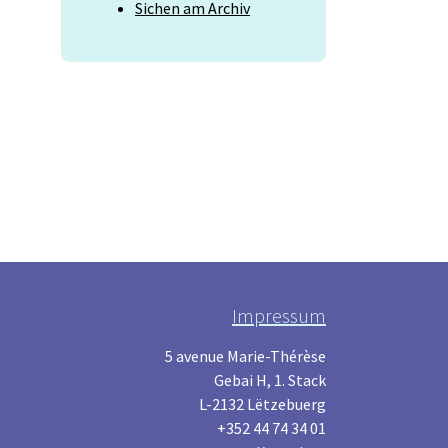
Sichen am Archiv
Impressum
5 avenue Marie-Thérèse
Gebai H, 1. Stack
L-2132 Lëtzebuerg
+352 44 74 34 01