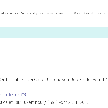
ral care
Solidarity
Formation
Major Events
Cu
chdiocese"
Submenu for "Faith & Pastoral care"
Submenu for "Solidarity"
Submenu for "Formatio
Subme
Ordinariats zu der Carte Blanche von Bob Reuter vom 17.
s alle an!
ice et Paix Luxembourg (J&P) vom 2. Juli 2026