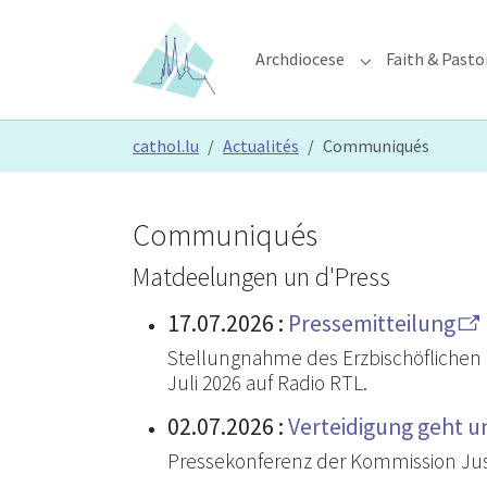
Skip to main content
Skip to page footer
Archdiocese
Faith & Pasto
Submenu for "Ar
You are here:
cathol.lu
Actualités
Communiqués
Communiqués
Matdeelungen un d'Press
17.07.2026
:
Pressemitteilung
Stellungnahme des Erzbischöflichen 
Juli 2026 auf Radio RTL.
02.07.2026
:
Verteidigung geht un
Pressekonferenz der Kommission Just