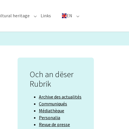
ltural heritage
Links
EN
n"
nu for "Major Events"
Submenu for "Cultural heritage"
Submenu for "EN"
Och an dëser
Rubrik
Archive des actualités
Communiqués
Médiathèque
Personalia
Revue de presse