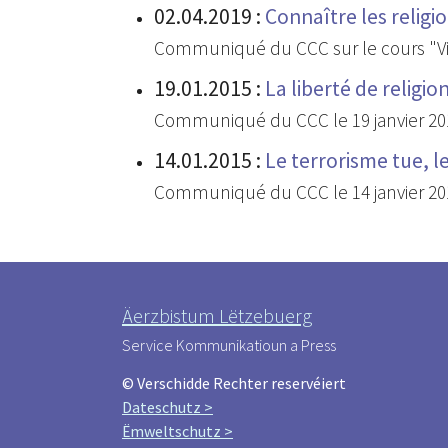
02.04.2019
:
Connaître les religi
Communiqué du CCC sur le cours "Vi
19.01.2015
:
La liberté de religio
Communiqué du CCC le 19 janvier 20
14.01.2015
:
Le terrorisme tue, l
Communiqué du CCC le 14 janvier 20
Äerzbistum Lëtzebuerg
Service Kommunikatioun a Press
© Verschidde Rechter reservéiert
Dateschutz >
Ëmweltschutz >