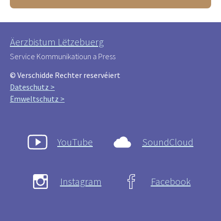
Äerzbistum Lëtzebuerg
Service Kommunikatioun a Press
© Verschidde Rechter reservéiert
Dateschutz >
Ëmweltschutz >
YouTube
SoundCloud
Instagram
Facebook