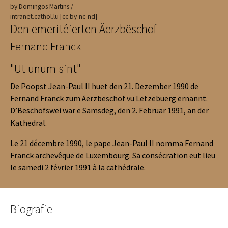
by Domingos Martins /
intranet.cathol.lu [cc by-nc-nd]
Den emeritéierten Äerzbëschof
Fernand Franck
"Ut unum sint"
De Poopst Jean-Paul II huet den 21. Dezember 1990 de
Fernand Franck zum Äerzbëschof vu Lëtzebuerg ernannt.
D’Beschofswei war e Samsdeg, den 2. Februar 1991, an der
Kathedral.
Le 21 décembre 1990, le pape Jean-Paul II nomma Fernand
Franck archevêque de Luxembourg. Sa consécration eut lieu
le samedi 2 février 1991 à la cathédrale.
Biografie