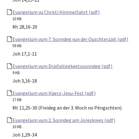
Evangelium vu Christi Himmelfahrt (pdf)
10 KB
Mt 28,16-20
Evangelium vum 7. Sonndeg vun der Ouschterzäit (pdf)
59 KB
Joh 17,1-11
Evangelium vum Dräifaltegkeetssonndeg (pdf)
9 KB
Joh 3,16-18
Evangelium vum Häerz-Jesu-Fest (pdf)
17 KB
Mt 11,25-30 (Freideg an der 3. Woch no Péngschten)
Evangelium vum 2. Sonndeg am Joreskrees (pdf)
10 KB
Joh 1,29-34