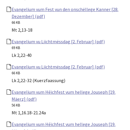
Evangelium vum Fest vun den onschëllege Kanner [28.
Dezember] (pdf)
66 KB
Mt 2,13-18
Evangelium vu Liichtmëssdag [2. Februar] (pdf)
69 KB
Lk 2,22-40
Evangelium vu Liichtmëssdag [2. Februar] (pdf)
66 KB
Lk 2,22-32 (Kuerzfaassung)
Evangelium vum Héichfest vum hellege Jouseph [19.
Mäerz] (pdf)
56 KB
Mt 1,16.18-21.24a
Evangelium vum Héichfest vum hellege Jouseph [19.