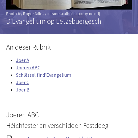
Photo by Roger Nilles / intranet.cathol.lu [cc by-nc-nd]
D'Evangelium op Lëtzebuergesch
An deser Rubrik
Joer A
Joeren ABC
Schlëssel fir d'Evangelium
Joer C
Joer B
Joeren ABC
Héichfester an verschidden Festdeeg