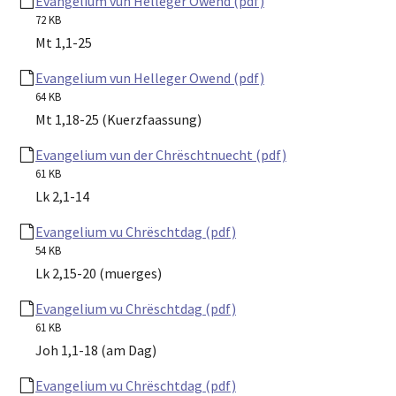
Evangelium vun Helleger Owend (pdf)
72 KB
Mt 1,1-25
Evangelium vun Helleger Owend (pdf)
64 KB
Mt 1,18-25 (Kuerzfaassung)
Evangelium vun der Chrëschtnuecht (pdf)
61 KB
Lk 2,1-14
Evangelium vu Chrëschtdag (pdf)
54 KB
Lk 2,15-20 (muerges)
Evangelium vu Chrëschtdag (pdf)
61 KB
Joh 1,1-18 (am Dag)
Evangelium vu Chrëschtdag (pdf)