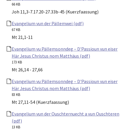
66 KB
Joh 11,3-7.17.20-27.33b-45 (Kuerzfaassung)
Evangelium vun der Pällemwei (pdf)
67 KB
Mt 21,1-11
Evangelium vu Pällemsonndeg – D'Passioun vun eiser
Här Jesus Christus nom Matthäus (pdf)
173 KB
Mt 26,14 - 27,66
Evangelium vu Pällemsonndeg – D'Passioun vun eiser
Här Jesus Christus nom Matthäus (pdf)
83 KB
Mt 27,11-54 (Kuerzfaassung)
Evangelium vun der Ouschternuecht a vun Ouschteren
(pdf)
13 KB