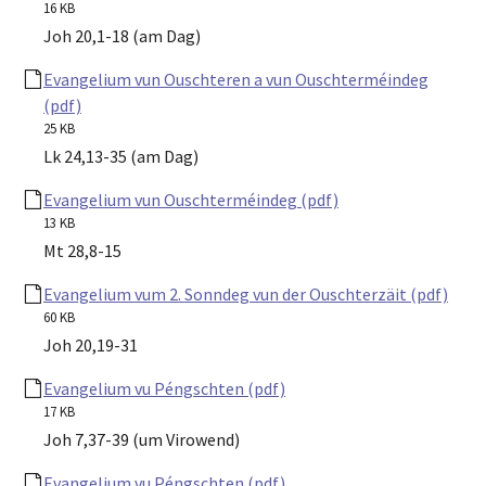
16 KB
Joh 20,1-18 (am Dag)
Evangelium vun Ouschteren a vun Ouschterméindeg
(pdf)
25 KB
Lk 24,13-35 (am Dag)
Evangelium vun Ouschterméindeg (pdf)
13 KB
Mt 28,8-15
Evangelium vum 2. Sonndeg vun der Ouschterzäit (pdf)
60 KB
Joh 20,19-31
Evangelium vu Péngschten (pdf)
17 KB
Joh 7,37-39 (um Virowend)
Evangelium vu Péngschten (pdf)