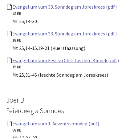
Evangelium vum 33. Sonndeg am Joreskrees (pdf)
23 KB
Mt 25,14-30
Evangelium vum 33. Sonndeg am Joreskrees (pdf)
18 KB
Mt 25,14-15.19-21 (Kuerzfaassung)
Evangelium vum Fest vu Christus dem Kinnek (pdf)
15 KB
Mt 25,31-46 (leschte Sonndeg am Joreskrees)
Joer B
Feierdeeg a Sonndes
Evangelium vum 1. Adventssonndeg (pdf)
68 KB
Mk 13,24-37