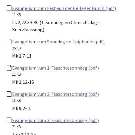
Evangelium vum Fest vun der Helleger Famill (pdf)
11 KB
Lk 2,22.39-40 (1. Sonndeg no Chrëschtdag –
Kuerzfaassung)
Evangelium vum Sonndeg no Epiphanie (pdf)
25 KB
Mk 1,7-11
Evangelium vum 1. Faaschtesonndeg (pdf)
11 KB
Mk 1,12-15
Evangelium vum 2. Faaschtesonndeg (pdf)
13 KB
Mk 9,2-10
Evangelium vum 3. Faaschtesonndeg (pdf)
21 KB
Joh 2,13-25