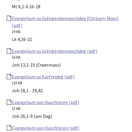
Mt 6,1-6.16-18
Evangelium vu Gréngendonneschdeg [Chrisam-Mass]
(pdf)
19 KB
Lk 4,16-21
Evangelium vu Gréngendonneschdeg (pdf)
16 KB
Joh 13,1-15 (Owesmass)
Evangelium vu Karfreideg (pdf)
116 KB
Joh 18,1 - 19,42
Evangelium vun Ouschteren (pdf)
13 KB
Joh 20,1-9 (am Dag)
Evangelium vun Ouschteren (pdf)