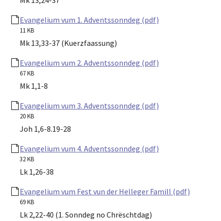
Evangelium vum 1. Adventssonndeg (pdf)
11 KB
Mk 13,33-37 (Kuerzfaassung)
Evangelium vum 2. Adventssonndeg (pdf)
67 KB
Mk 1,1-8
Evangelium vum 3. Adventssonndeg (pdf)
20 KB
Joh 1,6-8.19-28
Evangelium vum 4. Adventssonndeg (pdf)
32 KB
Lk 1,26-38
Evangelium vum Fest vun der Helleger Famill (pdf)
69 KB
Lk 2,22-40 (1. Sonndeg no Chrëschtdag)