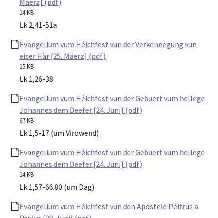
Mäerz] (pdf)
14 KB
Lk 2,41-51a
Evangelium vum Héichfest vun der Verkënnegung vun
eiser Här [25. Mäerz] (pdf)
15 KB
Lk 1,26-38
Evangelium vum Héichfest vun der Gebuert vum hellege
Johannes dem Deefer [24. Juni] (pdf)
67 KB
Lk 1,5-17 (um Virowend)
Evangelium vum Héichfest vun der Gebuert vum hellege
Johannes dem Deefer [24. Juni] (pdf)
14 KB
Lk 1,57-66.80 (um Dag)
Evangelium vum Héichfest vun den Apostele Péitrus a
Paulus [29. Juni] (pdf)