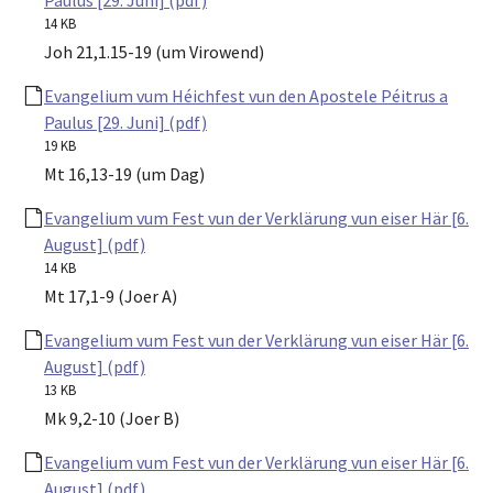
14 KB
Joh 21,1.15-19 (um Virowend)
Evangelium vum Héichfest vun den Apostele Péitrus a
Paulus [29. Juni] (pdf)
19 KB
Mt 16,13-19 (um Dag)
Evangelium vum Fest vun der Verklärung vun eiser Här [6.
August] (pdf)
14 KB
Mt 17,1-9 (Joer A)
Evangelium vum Fest vun der Verklärung vun eiser Här [6.
August] (pdf)
13 KB
Mk 9,2-10 (Joer B)
Evangelium vum Fest vun der Verklärung vun eiser Här [6.
August] (pdf)