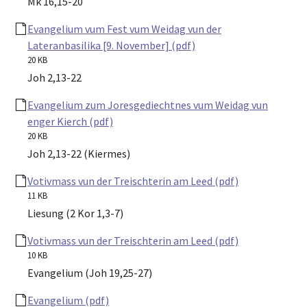
Mk 16,15-20
Evangelium vum Fest vum Weidag vun der
Lateranbasilika [9. November] (pdf)
20 KB
Joh 2,13-22
Evangelium zum Joresgediechtnes vum Weidag vun
enger Kierch (pdf)
20 KB
Joh 2,13-22 (Kiermes)
Votivmass vun der Treischterin am Leed (pdf)
11 KB
Liesung (2 Kor 1,3-7)
Votivmass vun der Treischterin am Leed (pdf)
10 KB
Evangelium (Joh 19,25-27)
Evangelium (pdf)