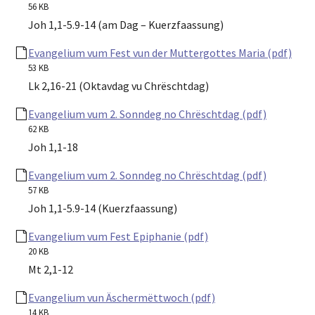
56 KB
Joh 1,1-5.9-14 (am Dag – Kuerzfaassung)
Evangelium vum Fest vun der Muttergottes Maria (pdf)
53 KB
Lk 2,16-21 (Oktavdag vu Chrëschtdag)
Evangelium vum 2. Sonndeg no Chrëschtdag (pdf)
62 KB
Joh 1,1-18
Evangelium vum 2. Sonndeg no Chrëschtdag (pdf)
57 KB
Joh 1,1-5.9-14 (Kuerzfaassung)
Evangelium vum Fest Epiphanie (pdf)
20 KB
Mt 2,1-12
Evangelium vun Äschermëttwoch (pdf)
14 KB