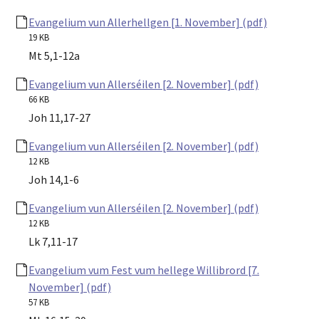
Evangelium vun Allerhellgen [1. November] (pdf)
19 KB
Mt 5,1-12a
Evangelium vun Allerséilen [2. November] (pdf)
66 KB
Joh 11,17-27
Evangelium vun Allerséilen [2. November] (pdf)
12 KB
Joh 14,1-6
Evangelium vun Allerséilen [2. November] (pdf)
12 KB
Lk 7,11-17
Evangelium vum Fest vum hellege Willibrord [7.
November] (pdf)
57 KB