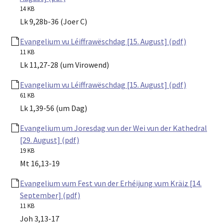
14 KB
Lk 9,28b-36 (Joer C)
Evangelium vu Léiffrawëschdag [15. August] (pdf)
11 KB
Lk 11,27-28 (um Virowend)
Evangelium vu Léiffrawëschdag [15. August] (pdf)
61 KB
Lk 1,39-56 (um Dag)
Evangelium um Joresdag vun der Wei vun der Kathedral
[29. August] (pdf)
19 KB
Mt 16,13-19
Evangelium vum Fest vun der Erhéijung vum Kräiz [14.
September] (pdf)
11 KB
Joh 3,13-17