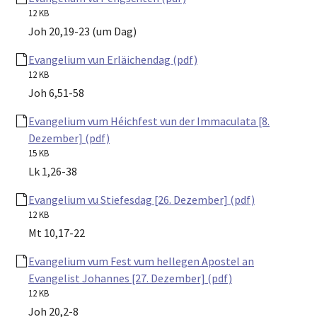
12 KB
Joh 20,19-23 (um Dag)
Evangelium vun Erläichendag (pdf)
12 KB
Joh 6,51-58
Evangelium vum Héichfest vun der Immaculata [8.
Dezember] (pdf)
15 KB
Lk 1,26-38
Evangelium vu Stiefesdag [26. Dezember] (pdf)
12 KB
Mt 10,17-22
Evangelium vum Fest vum hellegen Apostel an
Evangelist Johannes [27. Dezember] (pdf)
12 KB
Joh 20,2-8