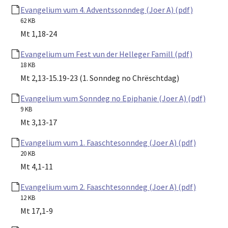
Evangelium vum 4. Adventssonndeg (Joer A) (pdf)
62 KB
Mt 1,18-24
Evangelium um Fest vun der Helleger Famill (pdf)
18 KB
Mt 2,13-15.19-23 (1. Sonndeg no Chrëschtdag)
Evangelium vum Sonndeg no Epiphanie (Joer A) (pdf)
9 KB
Mt 3,13-17
Evangelium vum 1. Faaschtesonndeg (Joer A) (pdf)
20 KB
Mt 4,1-11
Evangelium vum 2. Faaschtesonndeg (Joer A) (pdf)
12 KB
Mt 17,1-9