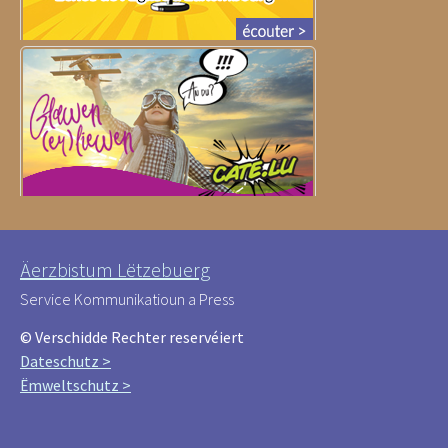
Äerzbistum Lëtzebuerg
Service Kommunikatioun a Press
© Verschidde Rechter reservéiert
Dateschutz >
Ëmweltschutz >