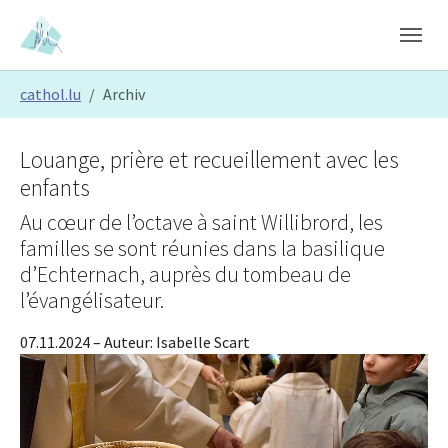
Skip to main content
Skip to page footer
You are here:
cathol.lu
Archiv
Louange, prière et recueillement avec les
enfants
Au cœur de l’octave à saint Willibrord, les
familles se sont réunies dans la basilique
d’Echternach, auprès du tombeau de
l’évangélisateur.
07.11.2024
– Auteur:
Isabelle Scart