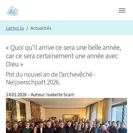
Skip to main content
Skip to page footer
You are here:
cathol.lu
Actualités
« Quoi qu’il arrive ce sera une belle année,
car ce sera certainement une année avec
Dieu »
Pot du nouvel an de l’archevêché -
Neijoerschpatt 2026.
14.01.2026
– Auteur:
Isabelle Scart