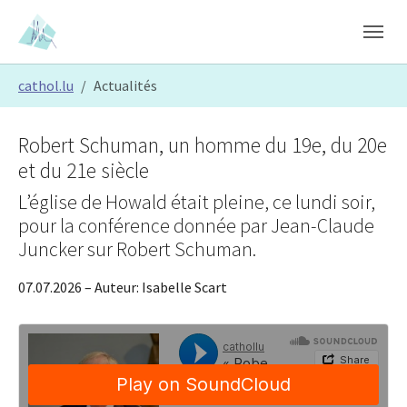
Skip to main content
Skip to page footer
You are here:
cathol.lu
Actualités
Robert Schuman, un homme du 19e, du 20e
et du 21e siècle
L’église de Howald était pleine, ce lundi soir,
pour la conférence donnée par Jean-Claude
Juncker sur Robert Schuman.
07.07.2026
– Auteur:
Isabelle Scart