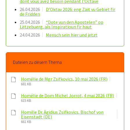
dont vous avez besoin pendant l’Octave
26.04.2026
D’Oktav 2026: eng Zäit vu Gebiet fir
de Fridden
25.04.2026
“Dote vun den Apostelen” op
Lëtzebuerg, als Inspiratioun fir haut
24.04.2026
Mensch sein hier und jetzt
Dateien zu dësem Thema
Homélie de Mgr Zsifkovics, 10 mai 2026 (FR)
681 KB
Homélie de Dom Michel Jorrot, 4 mai 2026 (FR)
615 KB
Homilie Dr. Ägidius Zsifkovics, Bischof von
Eisenstadt (DE)
661 KB